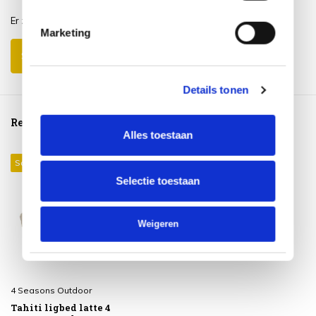
Er zijn nog geen reviews geschreven over dit product..
Marketing
Schrijf je eigen review
Details tonen
Reeds bekeken
Alles toestaan
Sale 28%
Selectie toestaan
Weigeren
4 Seasons Outdoor
Tahiti ligbed latte 4