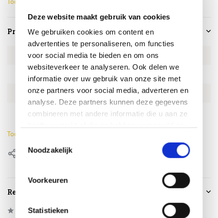
Toon meer
Deze website maakt gebruik van cookies
Productspecificaties
We gebruiken cookies om content en
advertenties te personaliseren, om functies
voor social media te bieden en om ons
Artikelnummer
4SO214444
websiteverkeer te analyseren. Ook delen we
SKU
4SO214444
informatie over uw gebruik van onze site met
onze partners voor social media, adverteren en
EAN
8720087029375
analyse. Deze partners kunnen deze gegevens
Kleur
Latte
combineren met andere informatie die u aan ze
heeft verstrekt of die ze hebben verzameld op
Toon meer
basis van uw gebruik van hun services.
Toestemmingsselectie
Noodzakelijk
Delen
Voorkeuren
Reviews
Statistieken
0
/
Based on 0 reviews
5