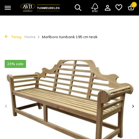
0
Terug
Home
Marlboro tuinbank 195 cm teak
23% sale