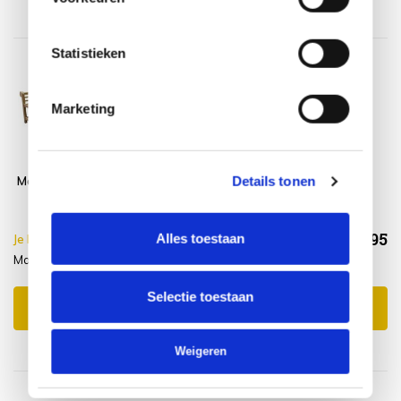
Statistieken
Marketing
Details tonen
Marlboro tuinbank
Wood Protector
195 cm teak
SUNS shine
€538,95
Alles toestaan
Je bespaart €5.00,-
€543,95
Marlboro + Wood protector
Incl. btw
Selectie toestaan
Toevoegen aan winkelwagen
Weigeren