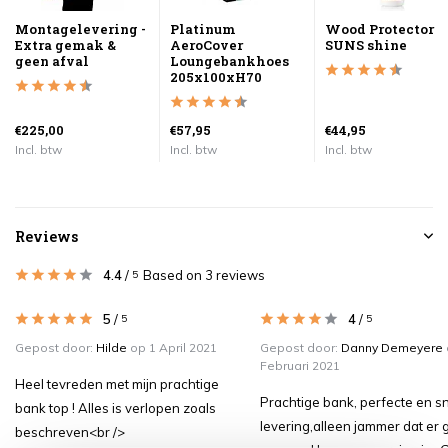
Montagelevering -
Platinum
Wood Protector
Extra gemak &
AeroCover
SUNS shine
geen afval
Loungebankhoes
205x100xH70
€225,00
€57,95
€44,95
Incl. btw
Incl. btw
Incl. btw
Reviews
4.4
/
Based on 3 reviews
5
5
/
4
/
5
5
Gepost door:
Hilde
op 1 April 2021
Gepost door:
Danny Demeyere
Februari 2021
Heel tevreden met mijn prachtige
Prachtige bank, perfecte en sn
bank top ! Alles is verlopen zoals
levering,alleen jammer dat er
beschreven<br />