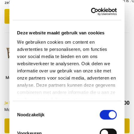
passend kussen voorzien is . G
zeker een aanrader!
Schrijf je eigen review
Deze website maakt gebruik van cookies
We gebruiken cookies om content en
advertenties te personaliseren, om functies
voor social media te bieden en om ons
websiteverkeer te analyseren. Ook delen we
informatie over uw gebruik van onze site met
Marlboro tuinbank
Montagelevering
onze partners voor social media, adverteren en
195 cm teak
- Extra gemak &
analyse. Deze partners kunnen deze gegevens
geen afval
combineren met andere informatie die u aan ze
heeft verstrekt of die ze hebben verzameld op
€714,00
Je bespaart €10.00,-
€724,00
basis van uw gebruik van hun services.
Toestemmingsselectie
Marlboro + Service levering
Incl. btw
Noodzakelijk
Toevoegen aan winkelwagen
Voorkeuren