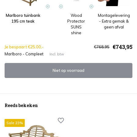
Marlboro tuinbank
Wood
Montagelevering
195 cm teak
Protector
- Extra gemak &
SUNS
geen afval
shine
€743,95
Je bespaart €25.00,-
€768,95
Marlboro - Compleet
Incl. btw
Niet op voorraad
Reeds bekeken
Sale 23%