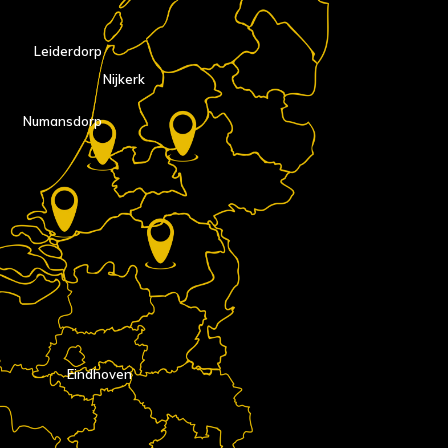
Leiderdorp
Nijkerk
Numansdorp
Eindhoven