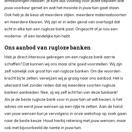
armleuningen hebben. Je kunt dus volledig voor jezelf bepalen wat
jouw voorkeur geniet en wat het mooiste in jouw tuin gaat staan.
Ook heb je de keus uit meerdere stijlen, meerdere materiaalsoorten
en meerdere kleuren. Wij zijn er in ieder geval van overtuigd dat
echt in elke tuin een rugloze bank past. Ongeacht of je nou een
moderne- of een landelijke tuin hebt.
Ons aanbod van rugloze banken
Heb je direct interesse gekregen om een rugloze bank aan te
schaffen? Dat kunnen wij ons maar al te goed voorstellen. Wij zijn
zelf namelijk ook groot fan van rugloze banken. Om die woorden
kracht bij te zetten, verwijzen wij je graag naar ons aanbod. Het is
uiteraard niet zonder reden dat wij meerdere soorten rugloze
banken aanbieden. Nee, zij wij zelf echt fan van deze tuinbank!
Als je de beste rugloze bank voor in jouw tuin uit wilt kiezen, is het
advies om eerst jouw wensen op een rijtje te zetten. Aan de hand
van jouw wensen kun je vervolgens in onze webshop op zoek gaan
naar de beste keuze. Houd hierbij rekening met jouw wensen, maar
ook met bijvoorbeeld de ruimte in jouw tuin.