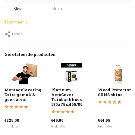
Kleur
Bruin
Toon meer
Delen
Gerelateerde producten
Montagelevering -
Platinum
Wood Protector
Extra gemak &
AeroCover
SUNS shine
geen afval
Tuinbankhoes
130x75xH65/85
€225,00
€49,95
€44,95
Incl. btw
Incl. btw
Incl. btw