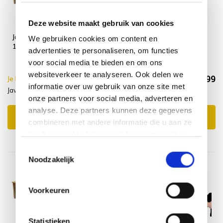
Deze website maakt gebruik van cookies
Javaan tuinbank
Bankkussen
We gebruiken cookies om content en
120x45xH46 cm
120x48 cm Rib
advertenties te personaliseren, om functies
teak
black
voor social media te bieden en om ons
websiteverkeer te analyseren. Ook delen we
€237,99
Je bespaart €5.00,-
€242,99
informatie over uw gebruik van onze site met
Javaan 120 + Kussen
Incl. btw
onze partners voor social media, adverteren en
analyse. Deze partners kunnen deze gegevens
Toevoegen aan winkelwagen
combineren met andere informatie die u aan ze
heeft verstrekt of die ze hebben verzameld op
basis van uw gebruik van hun services.
Toestemmingsselectie
Noodzakelijk
Voorkeuren
Statistieken