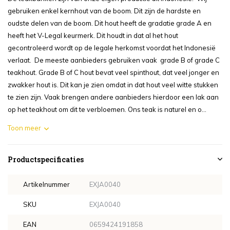
gebruiken enkel kernhout van de boom. Dit zijn de hardste en
oudste delen van de boom. Dit hout heeft de gradatie grade A en
heeft het V-Legal keurmerk. Dit houdt in dat al het hout
gecontroleerd wordt op de legale herkomst voordat het Indonesië
verlaat. De meeste aanbieders gebruiken vaak grade B of grade C
teakhout. Grade B of C hout bevat veel spinthout, dat veel jonger en
zwakker hout is. Dit kan je zien omdat in dat hout veel witte stukken
te zien zijn. Vaak brengen andere aanbieders hierdoor een lak aan
op het teakhout om dit te verbloemen. Ons teak is naturel en o...
Toon meer
Productspecificaties
Artikelnummer
EXJA0040
SKU
EXJA0040
EAN
0659424191858