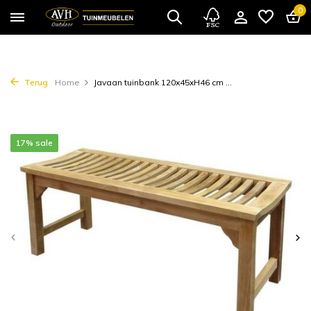
0
Terug
Home
Javaan tuinbank 120x45xH46 cm ...
17% sale