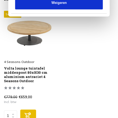
Weigeren
Sale 15%
4 Seasons Outdoor
Volta lounge tuintafel
middenpoot 80xH30 cm
aluminium antraciet 4
Seasons Outdoor
€779,00
€659,00
Incl. btw