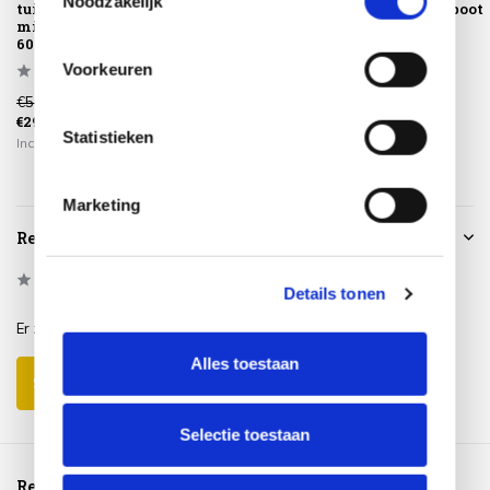
Noodzakelijk
tuintafel met
tuintafel met
met middenpoot
middenpoot
middenpoot
45xH55 cm
60xH35 cm al...
80xH30 cm al...
alumini...
Voorkeuren
€589,00
€829,00
€469,00
€299,00
€499,00
€395,00
Statistieken
Incl. btw
Incl. btw
Incl. btw
Marketing
Reviews
0
/
Based on 0 reviews
5
Details tonen
Er zijn nog geen reviews geschreven over dit product..
Alles toestaan
Schrijf je eigen review
Selectie toestaan
Reeds bekeken