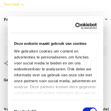
Toon meer
Productspecificaties
Artikelnummer
4SO214056
SKU
4SO214056
Deze website maakt gebruik van cookies
EAN
8720087016443
We gebruiken cookies om content en
advertenties te personaliseren, om functies
voor social media te bieden en om ons
Delen
websiteverkeer te analyseren. Ook delen we
informatie over uw gebruik van onze site met
Gerelateerde producten
onze partners voor social media, adverteren en
analyse. Deze partners kunnen deze gegevens
combineren met andere informatie die u aan ze
heeft verstrekt of die ze hebben verzameld op
basis van uw gebruik van hun services.
Toestemmingsselectie
Volta lounge
Volta lounge
Volta bijzettafel