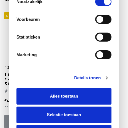
Noodzakelijk
Sale 16%
Voorkeuren
Statistieken
Marketing
4 Seasons Outdoor
4 Seasons Outdoor
Details tonen
sierkussen 30x60 cm
Kitsilano groen
Alles toestaan
€43,95
€36,95
Incl. btw
Selectie toestaan
Bekijken