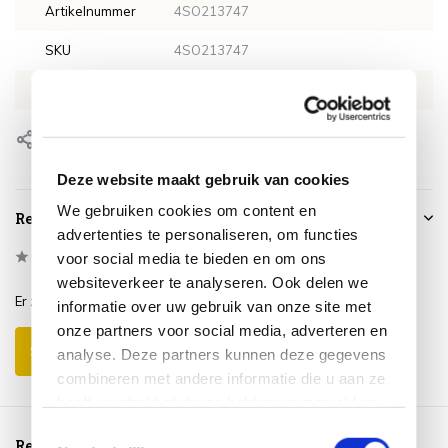
Artikelnummer
4SO213747
SKU
4SO213747
EAN
8720087006628
Delen
Deze website maakt gebruik van cookies
We gebruiken cookies om content en
Reviews
advertenties te personaliseren, om functies
0
/
Based on 0 reviews
voor social media te bieden en om ons
5
websiteverkeer te analyseren. Ook delen we
Er zijn nog geen reviews geschreven over dit product..
informatie over uw gebruik van onze site met
onze partners voor social media, adverteren en
Schrijf je eigen review
analyse. Deze partners kunnen deze gegevens
combineren met andere informatie die u aan ze
heeft verstrekt of die ze hebben verzameld op
basis van uw gebruik van hun services.
Toestemmingsselectie
Reeds bekeken