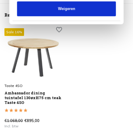
Weigeren
Reeds bekeken
Sale 16%
Taste 4SO
Ambassador dining
tuintafel 130øxH75 cm teak
Taste 4SO
€1.068,00
€895,00
Incl. btw