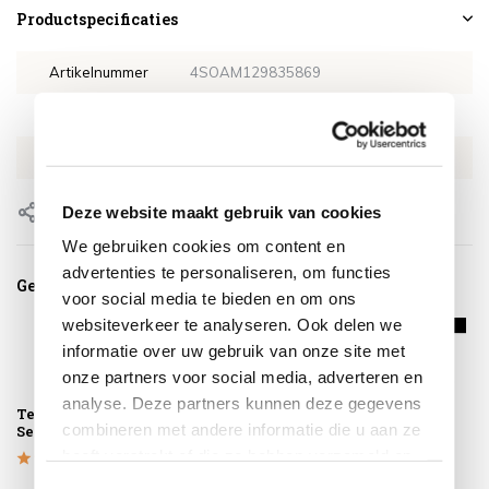
Productspecificaties
Artikelnummer
4SOAM129835869
SKU
4SOAM129835869
EAN
0659424244851
Deze website maakt gebruik van cookies
Delen
We gebruiken cookies om content en
advertenties te personaliseren, om functies
Gerelateerde producten
voor social media te bieden en om ons
websiteverkeer te analyseren. Ook delen we
informatie over uw gebruik van onze site met
onze partners voor social media, adverteren en
analyse. Deze partners kunnen deze gegevens
Teak Cleaner 4-
Teak Protector 4-
Platinum
combineren met andere informatie die u aan ze
Seasons Outdoor
Seasons Outdoor
AeroCover
Tuinsethoes
heeft verstrekt of die ze hebben verzameld op
ø200xH85
basis van uw gebruik van hun services.
Toestemmingsselectie