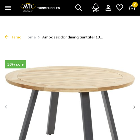
0
Terug
Home
Ambassador dining tuintafel 13...
16% sale