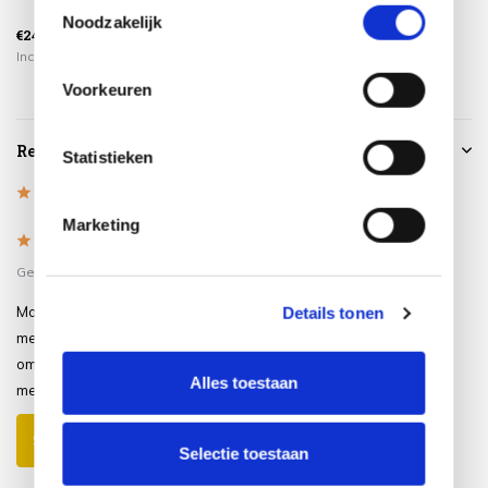
Noodzakelijk
€24,95
€34,95
€79,95
Incl. btw
Incl. btw
Incl. btw
Voorkeuren
Reviews
Statistieken
5
/
Based on 1 reviews
5
Marketing
5
/
5
Gepost door:
Violet
op 23 Maart 2025
Mooi stevig materiaal. Prachtige set
Details tonen
met de stoelen erbij. Een hoes erbij
om de zaak mooi te houden. Erg blij
Alles toestaan
mee.
Schrijf je eigen review
Selectie toestaan