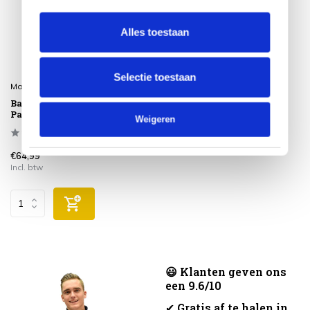
Alles toestaan
Selectie toestaan
Madison
Bankkussen 180x48 cm
Panama grey
Weigeren
€64,99
Incl. btw
😃 Klanten geven ons
een 9.6/10
✔
Gratis af te halen in