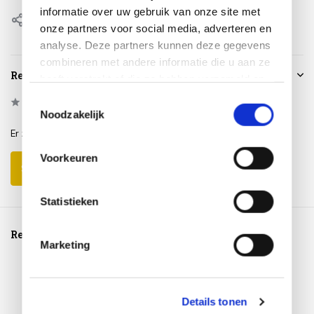
informatie over uw gebruik van onze site met
Delen
onze partners voor social media, adverteren en
analyse. Deze partners kunnen deze gegevens
combineren met andere informatie die u aan ze
Reviews
heeft verstrekt of die ze hebben verzameld op
basis van uw gebruik van hun services.
Toestemmingsselectie
0
/
Based on 0 reviews
5
Noodzakelijk
Er zijn nog geen reviews geschreven over dit product..
Voorkeuren
Schrijf je eigen review
Statistieken
Reeds bekeken
Marketing
Details tonen