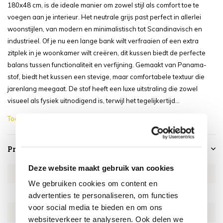
180x48 cm, is de ideale manier om zowel stijl als comfort toe te
voegen aan je interieur. Het neutrale grijs past perfect in allerlei
woonstijlen, van modern en minimalistisch tot Scandinavisch en
industrieel. Of je nu een lange bank wilt verfraaien of een extra
zitplek in je woonkamer wilt creëren, dit kussen biedt de perfecte
balans tussen functionaliteit en verfijning. Gemaakt van Panama-
stof, biedt het kussen een stevige, maar comfortabele textuur die
jarenlang meegaat. De stof heeft een luxe uitstraling die zowel
visueel als fysiek uitnodigend is, terwijl het tegelijkertijd...
Toon meer
Productspecificaties
Deze website maakt gebruik van cookies
Artikelnummer
BAN8B239
We gebruiken cookies om content en
SKU
BAN8B239
advertenties te personaliseren, om functies
voor social media te bieden en om ons
EAN
8720848334243
websiteverkeer te analyseren. Ook delen we