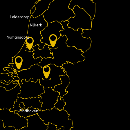
Leiderdorp
Nijkerk
Numansdorp
Eindhoven