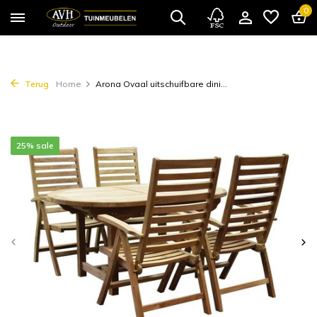
0
Terug
Home
Arona Ovaal uitschuifbare dini...
25% sale