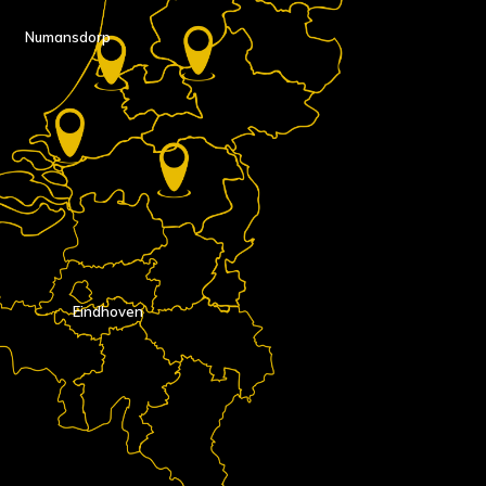
Numansdorp
Eindhoven