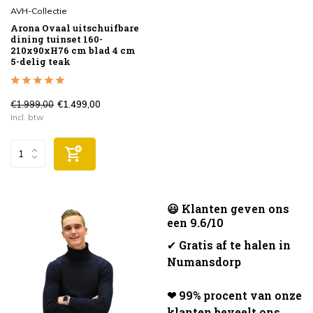
AVH-Collectie
Arona Ovaal uitschuifbare
dining tuinset 160-
210x90xH76 cm blad 4 cm
5-delig teak
€1.999,00
€1.499,00
Incl. btw
😃 Klanten geven ons
een 9.6/10
✔
Gratis af te halen in
Numansdorp
❤ 99% procent van onze
klanten beveelt ons