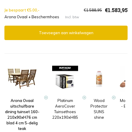
€1.583,95
Je bespaart €5.00,-
€1.588,95
Arona Ovaal + Beschermhoes
Incl. btw
Toevoegen aan winkelwagen
Arona Ovaal
Platinum
Wood
Monta
uitschuifbare
AeroCover
Protector
- Ext
dining tuinset 160-
Tuinsethoes
SUNS
gee
210x90xH76 cm
220x190xH85
shine
blad 4 cm 5-delig
teak