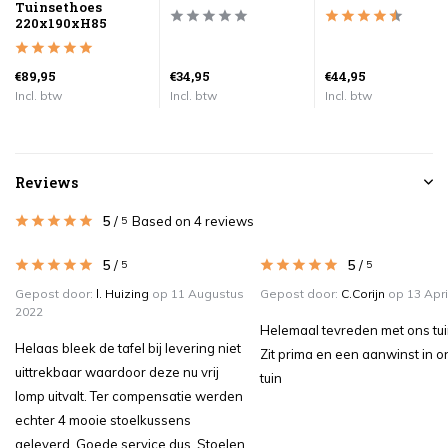
Tuinsethoes
220x190xH85
€89,95
€34,95
€44,95
Incl. btw
Incl. btw
Incl. btw
Reviews
5
/
Based on 4 reviews
5
5
/
5
/
5
5
Gepost door:
l. Huizing
op 11 Augustus
Gepost door:
C.Corijn
op 13 Apri
2022
Helemaal tevreden met ons tui
Helaas bleek de tafel bij levering niet
Zit prima en een aanwinst in 
uittrekbaar waardoor deze nu vrij
tuin
lomp uitvalt. Ter compensatie werden
echter 4 mooie stoelkussens
geleverd. Goede service dus. Stoelen