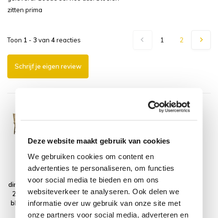
zitten prima
Toon
1
-
3
van
4
reacties
1
2
Schrijf je eigen review
Deze website maakt gebruik van cookies
We gebruiken cookies om content en
Arona Ovaal
Montagelevering
advertenties te personaliseren, om functies
uitschuifbare
- Extra gemak &
voor social media te bieden en om ons
dining tuinset 160-
geen afval
websiteverkeer te analyseren. Ook delen we
210x90xH76 cm
informatie over uw gebruik van onze site met
blad 4 cm 5-delig
teak
onze partners voor social media, adverteren en