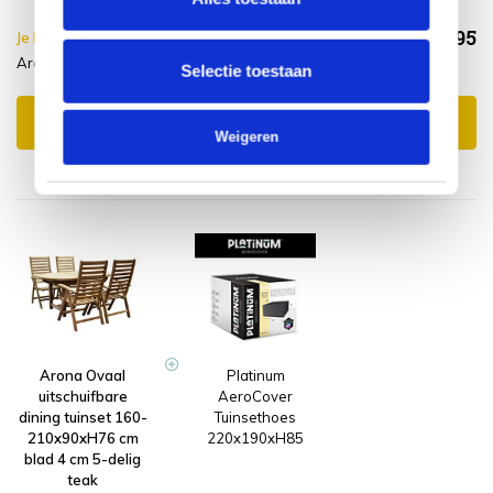
€1.538,95
Je bespaart €5.00,-
€1.543,95
Arona Ovaal + Wood protector
Incl. btw
Selectie toestaan
Toevoegen aan winkelwagen
Weigeren
Arona Ovaal
Platinum
uitschuifbare
AeroCover
dining tuinset 160-
Tuinsethoes
210x90xH76 cm
220x190xH85
blad 4 cm 5-delig
teak