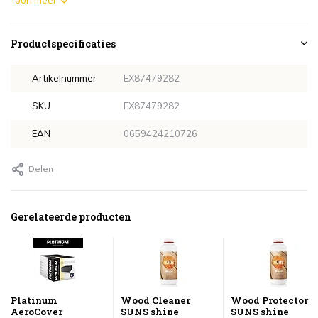
Toon meer
Productspecificaties
Artikelnummer
EX87479282
SKU
EX87479282
EAN
0659424210726
Delen
Gerelateerde producten
Platinum
Wood Cleaner
Wood Protector
AeroCover
SUNS shine
SUNS shine