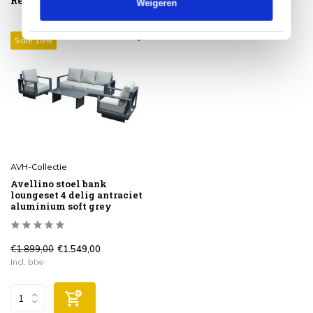
Reeds bekeken
Weigeren
Sale 18%
AVH-Collectie
Avellino stoel bank
loungeset 4 delig antraciet
aluminium soft grey
€1.899,00
€1.549,00
Incl. btw