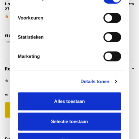
Loungesethoes
geen afval
120x61xH40 cm
275x275xH70
aluminium ...
Voorkeuren
€375,00
€109,95
€225,00
€259,00
Statistieken
Incl. btw
Incl. btw
Incl. btw
Marketing
Reviews
0
/
Based on 0 reviews
5
Details tonen
Er zijn nog geen reviews geschreven over dit product..
Alles toestaan
Schrijf je eigen review
Selectie toestaan