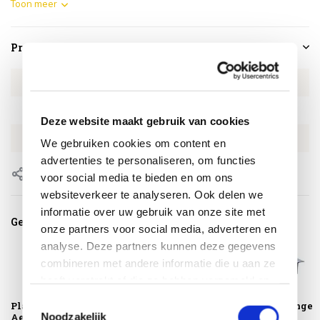
Toon meer
Productspecificaties
Artikelnummer
AN160765353
SKU
AN160765353
Deze website maakt gebruik van cookies
EAN
8720848342767
We gebruiken cookies om content en
advertenties te personaliseren, om functies
Delen
voor social media te bieden en om ons
websiteverkeer te analyseren. Ook delen we
informatie over uw gebruik van onze site met
Gerelateerde producten
onze partners voor social media, adverteren en
analyse. Deze partners kunnen deze gegevens
combineren met andere informatie die u aan ze
heeft verstrekt of die ze hebben verzameld op
basis van uw gebruik van hun services.
Toestemmingsselectie
Platinum
Montagelevering -
Avellino lounge
Noodzakelijk
AeroCover
Extra gemak &
tuintafel