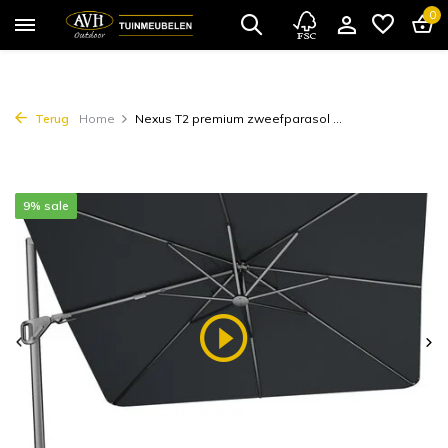
0
Terug
Home
Nexus T2 premium zweefparasol ...
9% sale