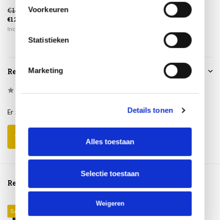
Voorkeuren
€149,00
€249,00
€129,00
€225,00
€39,95
Incl. btw
Incl. btw
Incl. btw
Statistieken
Marketing
Reviews
0
/
Based on 0 reviews
5
Details tonen
Er zijn nog geen reviews geschreven over dit product..
Schrijf je eigen review
Alles toestaan
Selectie toestaan
Reeds bekeken
Weigeren
Sale 9%