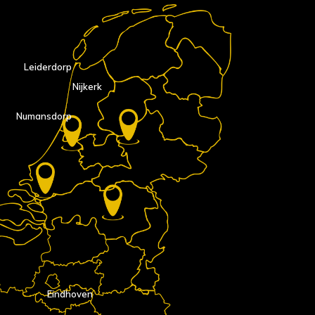
Leiderdorp
Nijkerk
Numansdorp
Eindhoven