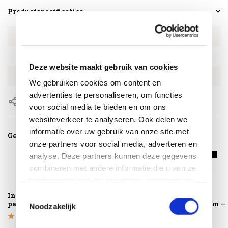
Productspecificaties
Artikelnummer
PL7200P
SKU
PL7200P
Deze website maakt gebruik van cookies
EAN
8721077131498
We gebruiken cookies om content en
advertenties te personaliseren, om functies
Delen
voor social media te bieden en om ons
websiteverkeer te analyseren. Ook delen we
informatie over uw gebruik van onze site met
Gerelateerde producten
onze partners voor social media, adverteren en
analyse. Deze partners kunnen deze gegevens
combineren met andere informatie die u aan ze
heeft verstrekt of die ze hebben verzameld op
basis van uw gebruik van hun services.
Ingraafbare
AVH Parasolvoet
Parasolhoes
Toestemmingsselectie
parasolvoet
90 kg met 4 wielen
H250x55-60 cm –
Noodzakelijk
graniet
AeroCover