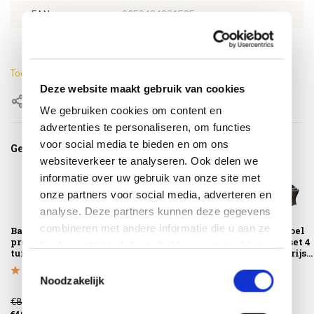
EAN
0659424231585
Merk
AVH- Outdoor
Toon meer
Deze website maakt gebruik van cookies
Delen
We gebruiken cookies om content en
advertenties te personaliseren, om functies
voor social media te bieden en om ons
Gerelateerde producten
websiteverkeer te analyseren. Ook delen we
informatie over uw gebruik van onze site met
onze partners voor social media, adverteren en
analyse. Deze partners kunnen deze gegevens
combineren met andere informatie die u aan ze
Barakaldo
Barakaldo
Barakaldo stoel
premium lounge
premium lounge
bank loungeset 4
heeft verstrekt of die ze hebben verzameld op
tuinstoel grijs
tuintafel 120x75
delig bruin grijs...
basis van uw gebruik van hun services.
cm grijs
Toestemmingsselectie
Noodzakelijk
€899,00
€399,00
€3.299,00