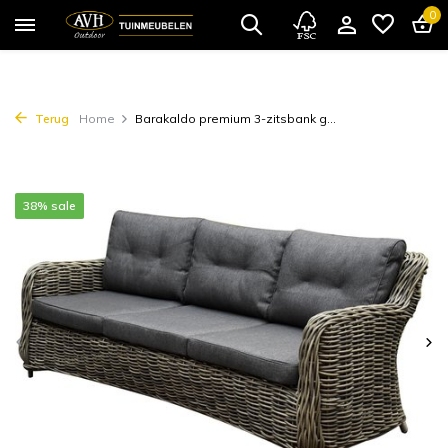
0
Terug
Home
Barakaldo premium 3-zitsbank g...
38% sale