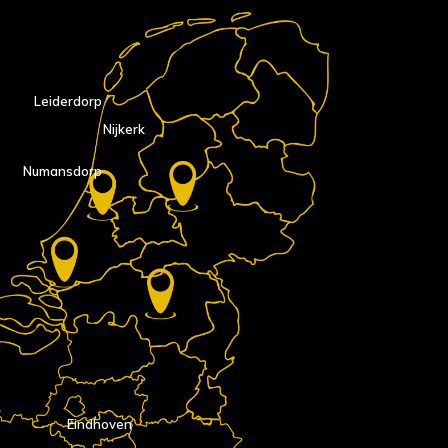
Leiderdorp
Nijkerk
Numansdorp
Eindhoven