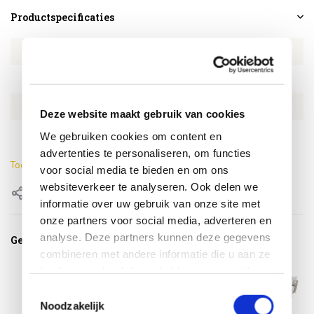
Productspecificaties
Artikelnummer
4SO214422
SKU
4SO214422
EAN
8720087029153
Deze website maakt gebruik van cookies
Kleur
Latte
We gebruiken cookies om content en
advertenties te personaliseren, om functies
Toon meer
voor social media te bieden en om ons
websiteverkeer te analyseren. Ook delen we
Delen
informatie over uw gebruik van onze site met
onze partners voor social media, adverteren en
analyse. Deze partners kunnen deze gegevens
Gerelateerde producten
combineren met andere informatie die u aan ze
heeft verstrekt of die ze hebben verzameld op
basis van uw gebruik van hun services.
Toestemmingsselectie
Noodzakelijk