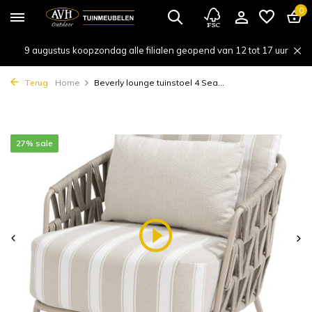
0
9 augustus koopzondag alle filialen geopend van 12 tot 17 uur
Terug
Home
Beverly lounge tuinstoel 4 Sea...
27% sale