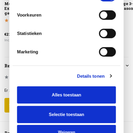
Montagelevering -
Beverly dining
Beverly lounge 3-
Extra gemak &
tuinstoel 4 Seasons
zitsbank 4 Seaso
geen afval
Outdoor
Outdoor
Voorkeuren
€649,00
€2.929,00
Statistieken
€225,00
€475,00
€2.195,00
Incl. btw
Incl. btw
Incl. btw
Marketing
Reviews
Details tonen
0
/
Based on 0 reviews
5
Er zijn nog geen reviews geschreven over dit product..
Alles toestaan
Schrijf je eigen review
Selectie toestaan
Weigeren