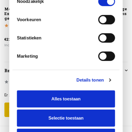
Noodzakelijk
Montagelevering -
Biarritz 3-zits
Biarritz lounge
Extra gemak &
bank 4 Seasons
stoel 4 Seasons
geen afval
Outdoor
Outdoor
Voorkeuren
€2.549,00
€1.079,00
Statistieken
€225,00
€2.169,00
€849,00
Incl. btw
Incl. btw
Incl. btw
Marketing
Reviews
Details tonen
0
/
Based on 0 reviews
5
Er zijn nog geen reviews geschreven over dit product..
Alles toestaan
Schrijf je eigen review
Selectie toestaan