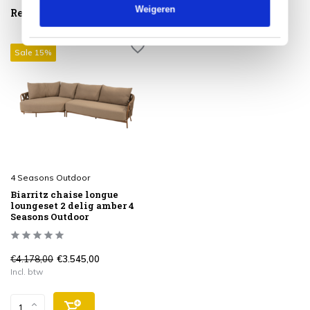
Weigeren
Reeds bekeken
Sale 15%
4 Seasons Outdoor
Biarritz chaise longue
loungeset 2 delig amber 4
Seasons Outdoor
€4.178,00
€3.545,00
Incl. btw