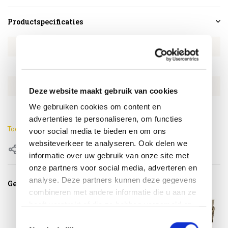
Productspecificaties
Artikelnummer
4SO160526699
SKU
4SO160526699
EAN
8720848339125
Deze website maakt gebruik van cookies
Merk
4 Seasons Outdoor
We gebruiken cookies om content en
advertenties te personaliseren, om functies
Toon meer
voor social media te bieden en om ons
websiteverkeer te analyseren. Ook delen we
Delen
informatie over uw gebruik van onze site met
onze partners voor social media, adverteren en
analyse. Deze partners kunnen deze gegevens
Gerelateerde producten
combineren met andere informatie die u aan ze
heeft verstrekt of die ze hebben verzameld op
basis van uw gebruik van hun services.
Toestemmingsselectie