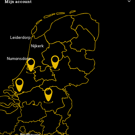
Mijn account
Leiderdorp
Nijkerk
Numansdorp
Eindhoven