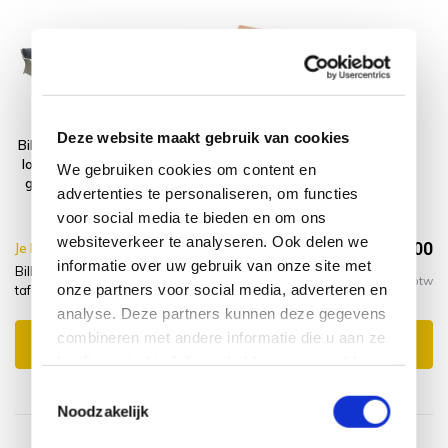
Deze website maakt gebruik van cookies
Bilbao dining hoek
Montagelevering
loungeset 7 delig
- Extra gemak &
We gebruiken cookies om content en
grijs verstelbare
geen afval
advertenties te personaliseren, om functies
tafel
voor social media te bieden en om ons
websiteverkeer te analyseren. Ook delen we
€3.104,00
Je bespaart €10.00,-
€3.114,00
informatie over uw gebruik van onze site met
Bilbao dining hoek loungeset 7 delig grijs verstelbare
Incl. btw
onze partners voor social media, adverteren en
tafel + montage levering
analyse. Deze partners kunnen deze gegevens
combineren met andere informatie die u aan ze
Toevoegen aan winkelwagen
heeft verstrekt of die ze hebben verzameld op
basis van uw gebruik van hun services.
Toestemmingsselectie
Noodzakelijk