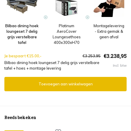
Bilbao dining hoek
Platinum
Montagelevering
loungeset 7 delig
AeroCover
- Extra gemak &
grijs verstelbare
Loungesethoes
geen afval
tafel
400x300xH70
€3.238,95
Je bespaart €15.00,-
€3.253,95
Bilbao dining hoek loungeset 7 delig grijs verstelbare
Incl. btw
tafel + hoes + montage levering
Toevoegen aan winkelwagen
Reeds bekeken