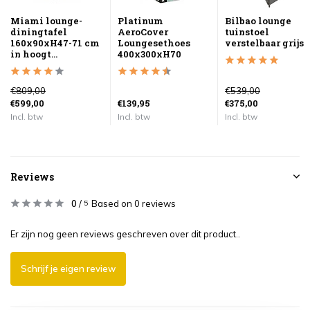
Miami lounge-
Platinum
Bilbao lounge
diningtafel
AeroCover
tuinstoel
160x90xH47-71 cm
Loungesethoes
verstelbaar grijs
in hoogt...
400x300xH70
€809,00
€539,00
€599,00
€139,95
€375,00
Incl. btw
Incl. btw
Incl. btw
Reviews
0
/
Based on 0 reviews
5
Er zijn nog geen reviews geschreven over dit product..
Schrijf je eigen review