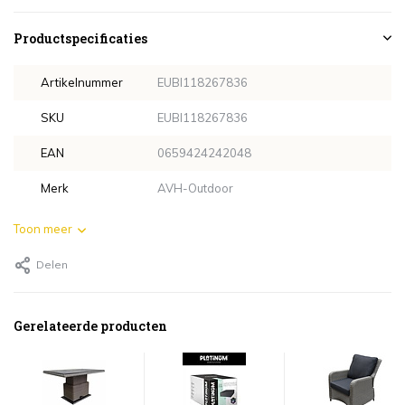
Productspecificaties
Artikelnummer
EUBI118267836
SKU
EUBI118267836
EAN
0659424242048
Merk
AVH-Outdoor
Toon meer
Delen
Gerelateerde producten