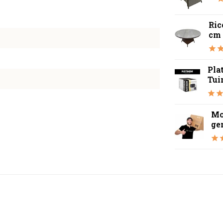
Ric
cm 
Pla
Tui
Mo
ge