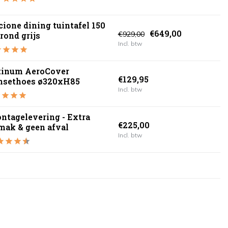
cione dining tuintafel 150
€649,00
€929,00
rond grijs
Incl. btw
tinum AeroCover
€129,95
nsethoes ø320xH85
Incl. btw
ntagelevering - Extra
€225,00
mak & geen afval
Incl. btw