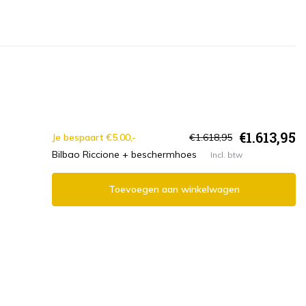
€1.613,95
Je bespaart €5.00,-
€1.618,95
Bilbao Riccione + beschermhoes
Incl. btw
Toevoegen aan winkelwagen