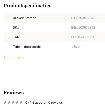
Productspecificaties
Artikelnummer
BIEU103532942
SKU
BIEU103532942
EAN
0659424215783
Tafel - doorsnede
150 cm
Toon meer
Reviews
0
/
Based on 0 reviews
5