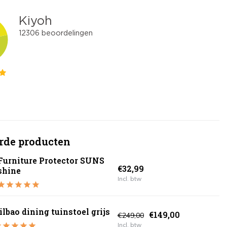
rde producten
Furniture Protector SUNS
€32,99
shine
Incl. btw
ilbao dining tuinstoel grijs
€149,00
€249,00
Incl. btw