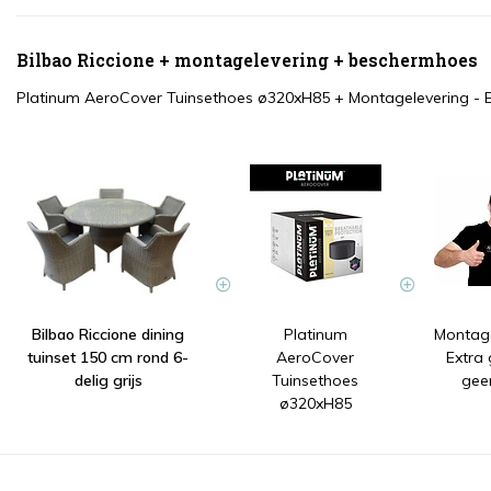
Bilbao Riccione + montagelevering + beschermhoes
Platinum AeroCover Tuinsethoes ø320xH85
+
Montagelevering - 
Bilbao Riccione dining
Platinum
Montage
tuinset 150 cm rond 6-
AeroCover
Extra
delig grijs
Tuinsethoes
gee
ø320xH85