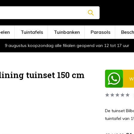
oelen
Tuintafels
Tuinbanken
Parasols
Besc
9 augustus koopzondag alle filialen geopend van 12 tot 17 uur
dining tuinset 150 cm
Wi
De tuinset Bil
tuintafel van 