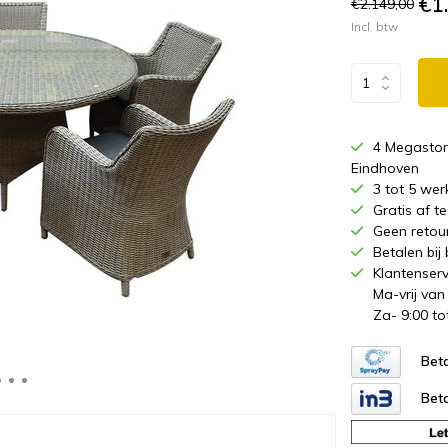
€1
€2.149,00
Incl. btw
4 Megastor
Eindhoven
3 tot 5 wer
Gratis af 
Geen retou
Betalen bij
Klantenserv
Ma-vrij van
Za- 9:00 to
Beta
Beta