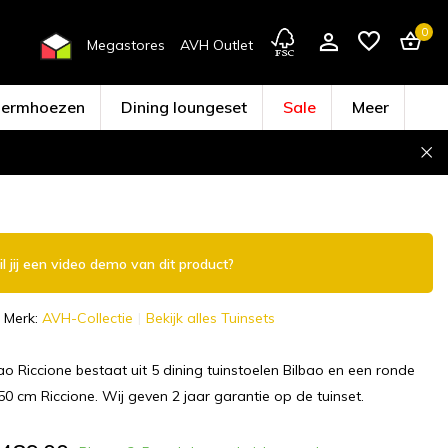
0
Megastores
AVH Outlet
hermhoezen
Dining loungeset
Sale
Meer
Account aanmaken
l jij een video demo van dit product?
Merk:
AVH-Collectie
Bekijk alles Tuinsets
bao Riccione bestaat uit 5 dining tuinstoelen Bilbao en een ronde
150 cm Riccione. Wij geven 2 jaar garantie op de tuinset.