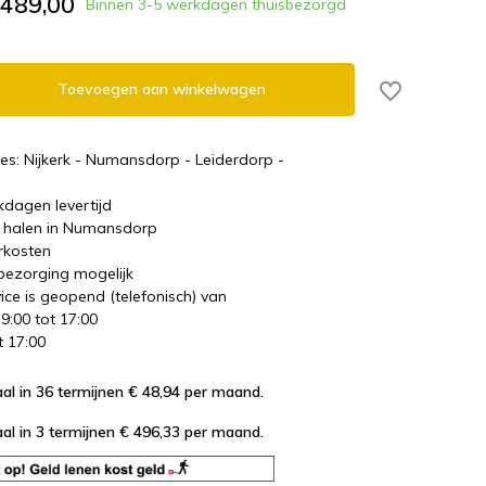
.489,00
Binnen 3-5 werkdagen thuisbezorgd
Toevoegen aan winkelwagen
es: Nijkerk - Numansdorp - Leiderdorp -
kdagen levertijd
te halen in Numansdorp
rkosten
 bezorging mogelijk
ice is geopend (telefonisch) van
 9:00 tot 17:00
t 17:00
al in 36 termijnen € 48,94
per maand.
al in 3 termijnen € 496,33
per maand.