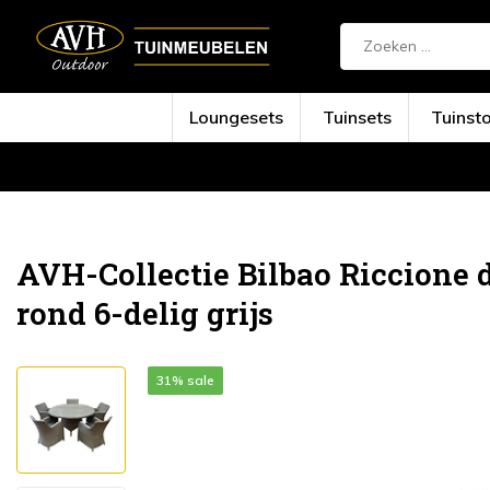
Loungesets
Tuinsets
Tuinst
Terug
Home
Bilbao Riccione dining tuinset...
AVH-Collectie Bilbao Riccione 
rond 6-delig grijs
31% sale