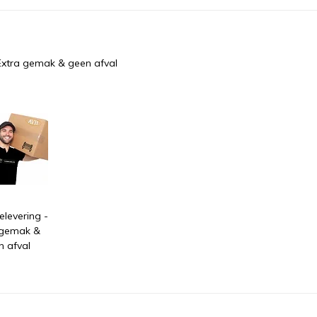
Extra gemak & geen afval
levering -
 gemak &
n afval