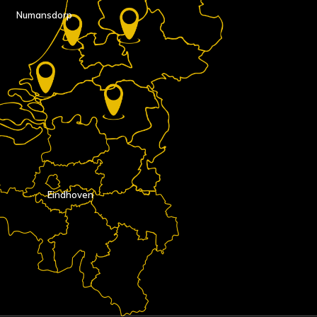
Numansdorp
Eindhoven