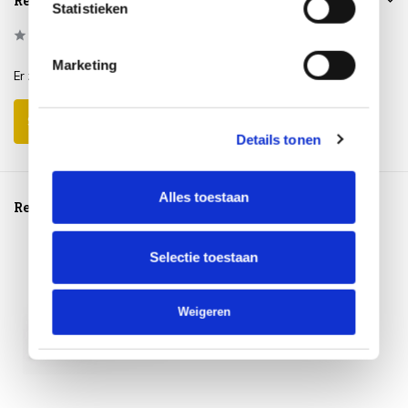
Reviews
Statistieken
0
/
Based on 0 reviews
5
Marketing
Er zijn nog geen reviews geschreven over dit product..
Schrijf je eigen review
Details tonen
Alles toestaan
Reeds bekeken
Selectie toestaan
Weigeren