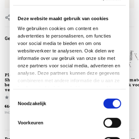
EAN
8720039166349
Delen
Deze website maakt gebruik van cookies
We gebruiken cookies om content en
advertenties te personaliseren, om functies
Gerelateerde producten
voor social media te bieden en om ons
websiteverkeer te analyseren. Ook delen we
informatie over uw gebruik van onze site met
onze partners voor social media, adverteren en
analyse. Deze partners kunnen deze gegevens
Platinum Sun &
Platinum Sun &
Platinum
Shade
Shade
bevestigingsmat
combineren met andere informatie die u aan ze
bevestigings
bevestigingsset
schaduwdoek voor
heeft verstrekt of die ze hebben verzameld op
verlengset voor ...
voor schaduwd...
basis van uw gebruik van hun services.
Toestemmingsselectie
Noodzakelijk
€44,95
€72,95
€619,00
Incl. btw
Incl. btw
Incl. btw
Voorkeuren