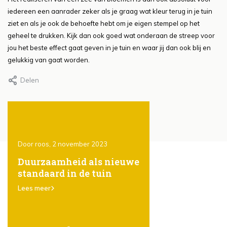
iedereen een aanrader zeker als je graag wat kleur terug in je tuin
ziet en als je ook de behoefte hebt om je eigen stempel op het
geheel te drukken. Kijk dan ook goed wat onderaan de streep voor
jou het beste effect gaat geven in je tuin en waar jij dan ook blij en
gelukkig van gaat worden.
Delen
Door roos, 2 november 2023
Door Roos, 2 november 20
ones
Duurzaamheid als nieuwe
Het gebruik van
standaard in de tuin
steigerhout in de t
er
karakter, eenvoud
Lees meer
veelzijdigheid
Lees meer