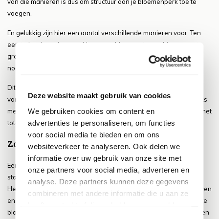
van die manieren is dus om structuur aan je bloemenperk toe te
voegen.
En gelukkig zijn hier een aantal verschillende manieren voor. Ten
eerste kun je er dus voor kiezen om bloemen te combineren met
groenblijvende planten en struiken of gewassen toevoegen voor
nog meer structuur aan je bloemenperk.
Dit zorgt dan ook voor een hele fijne en interessante afwisseling
Deze website maakt gebruik van cookies
van hoogtes en structuren in je bloemenperk zelfs wanneer er niks
We gebruiken cookies om content en
meer in bloei staat en dat is natuurlijk wel heel fijn en prettig voor het
advertenties te personaliseren, om functies
totaal plaatje!
voor social media te bieden en om ons
Zorg voor voldoende water en voeding
websiteverkeer te analyseren. Ook delen we
informatie over uw gebruik van onze site met
Een bloemenperk is prachtig om te zien als alle bloemen in goede
onze partners voor social media, adverteren en
staat zijn. Hier is dan ook wel wat werk en onderhoud voor nodig.
analyse. Deze partners kunnen deze gegevens
Het is dan ook van belang om je bloemen voldoende water te geven
combineren met andere informatie die u aan ze
en dan vooral tijdens de drogere periodes. Je wil natuurlijk graag je
heeft verstrekt of die ze hebben verzameld op
bloemen gezond en levendig houden en daarnaast dus ook zorgen
basis van uw gebruik van hun services.