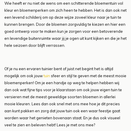
Wie heeft er nu niet de wens om een schitterende bloementuin vol
kleur en bloemenperken om zich heen te hebben. Het is dan ook net
een levend schilderij om op deze wijze zoveel kleur naar je tuin te
kunnen brengen. Door de bloemen zorgvuldig te kiezen en hier een
goed ontwerp voor te maken kun je zorgen voor een betoverende
en levendige buitenruimte waar jij je ogen uit kunt kijken en die je het
hele seizoen door blijft verrassen.
Of je nu een ervaren tuinier bent of juist net begint het is altijd
mogelijk om ook jouw
tuin
sfeer en stijl te geven met de meest mooie
bloemenperken! Om je een handje op weg te helpen hebben wij
dan ook wat fijne tips voor je klaarstaan om ook jouw eigen tuin te
versieren met de meest geweldige soorten bloemen in allerlei
mooie kleuren. Lees dan ook snel met ons mee hoe je dit precies
aan kunt pakken en zorg dat jouw tuin ook een waar feestje gaat
worden waar het genieten bovenaan staat. En je dus ook visueel
veel te zien en beleven hebt! Lees je met ons mee?