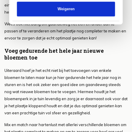
eindresultaat in je tuin en kun je dus onderaan de streep voor een
Weigeren
heel sfeervol plaatje zorgen.
Wees ook niet bang om gaandeweg het een en ander aan te
passen of te veranderen om het plaatje nog completer te maken en
ervoor te zorgen dat je echt optimaal genieten kan!
Voeg gedurende het hele jaar nieuwe
bloemen toe
Uiteraard hoef je het echt niet bij het toevoegen van enkele
bloemen te laten maar kun je hier gedurende het hele jaar nog in
sturen en is het ook zeker een goed idee om gaandeweg steeds
nog wat nieuwe bloemen toe te voegen. Hiermee houdt je het
bloemenperk in je tuin levendig en zorg je er daarnaast ook voor dat
je het plaatje kloppend houdt en dat je dus optimaal genieten kan
van een prachtige tuin vol sfeer en gezelligheid.
Mix en match naar hartenlust met allerlei verschillende bloemen om
het plaatje compleet te maken en om te zorgen voor heel erg veel