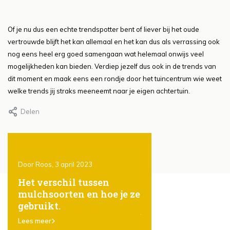
Of je nu dus een echte trendspotter bent of liever bij het oude
vertrouwde blijft het kan allemaal en het kan dus als verrassing ook
nog eens heel erg goed samengaan wat helemaal onwijs veel
mogelijkheden kan bieden. Verdiep jezelf dus ook in de trends van
dit moment en maak eens een rondje door het tuincentrum wie weet
welke trends jij straks meeneemt naar je eigen achtertuin.
Delen
Door Roos, 3 april 2023
Door Roos, 3 april 2023
 in
Het verschil tussen
Tuinmeubeltrends 
mulchsoorten en hoe je ze
Stijlvolle en duur
gebruikt.
keuzes voor jouw
buitenruimte
Lees meer