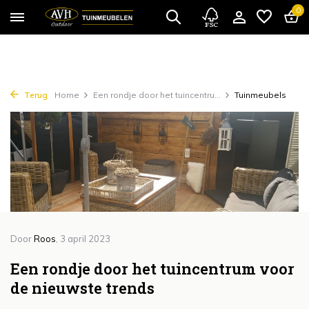
{!!% include 'snippets/cta.rain' %!!}
0
Terug
Home
Een rondje door het tuincentru...
Tuinmeubels
Door
Roos
, 3 april 2023
Een rondje door het tuincentrum voor
de nieuwste trends