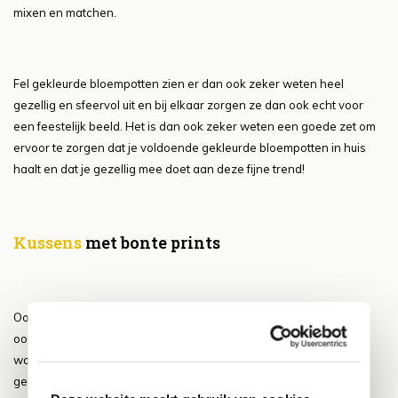
mixen en matchen.
Fel gekleurde bloempotten zien er dan ook zeker weten heel
gezellig en sfeervol uit en bij elkaar zorgen ze dan ook echt voor
een feestelijk beeld. Het is dan ook zeker weten een goede zet om
ervoor te zorgen dat je voldoende gekleurde bloempotten in huis
haalt en dat je gezellig mee doet aan deze fijne trend!
Kussens
met bonte prints
Ook zien we nog een hele toffe trend tevoorschijn komen die we
ook zeer zeker hier even willen vermelden. Namelijk de trend
waarbij je dus ziet dat er heel erg veel bonte prints door elkaar
gebruikt worden. Ook dit is een hele fijne trend die voor heel veel