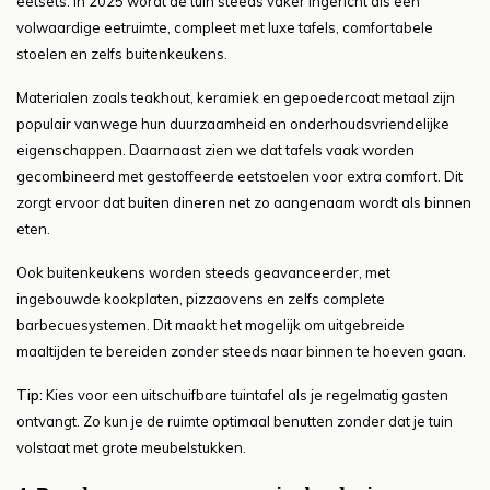
eetsets. In 2025 wordt de tuin steeds vaker ingericht als een
volwaardige eetruimte, compleet met luxe tafels, comfortabele
stoelen en zelfs buitenkeukens.
Materialen zoals teakhout, keramiek en gepoedercoat metaal zijn
populair vanwege hun duurzaamheid en onderhoudsvriendelijke
eigenschappen. Daarnaast zien we dat tafels vaak worden
gecombineerd met gestoffeerde eetstoelen voor extra comfort. Dit
zorgt ervoor dat buiten dineren net zo aangenaam wordt als binnen
eten.
Ook buitenkeukens worden steeds geavanceerder, met
ingebouwde kookplaten, pizzaovens en zelfs complete
barbecuesystemen. Dit maakt het mogelijk om uitgebreide
maaltijden te bereiden zonder steeds naar binnen te hoeven gaan.
Tip:
Kies voor een uitschuifbare tuintafel als je regelmatig gasten
ontvangt. Zo kun je de ruimte optimaal benutten zonder dat je tuin
volstaat met grote meubelstukken.