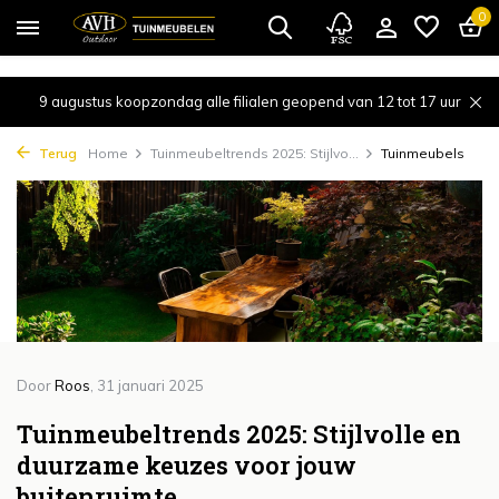
{!!% include 'snippets/cta.rain' %!!}
0
9 augustus koopzondag alle filialen geopend van 12 tot 17 uur
Terug
Home
Tuinmeubeltrends 2025: Stijlvo...
Tuinmeubels
Door
Roos
, 31 januari 2025
Tuinmeubeltrends 2025: Stijlvolle en
duurzame keuzes voor jouw
buitenruimte