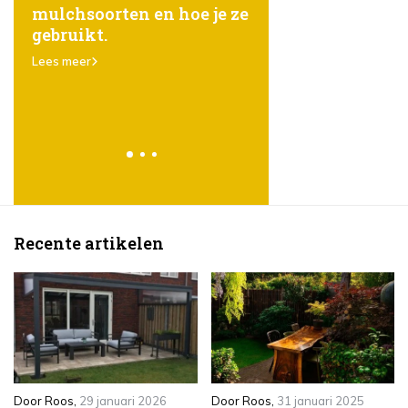
mulchsoorten en hoe je ze
gelegenheid: Tips 
gebruikt.
het creëren van ee
prachtige tuin voo
Lees meer
feestjes, ontspann
meer
Lees meer
Recente artikelen
Door
Roos
,
29 januari 2026
Door
Roos
,
31 januari 2025