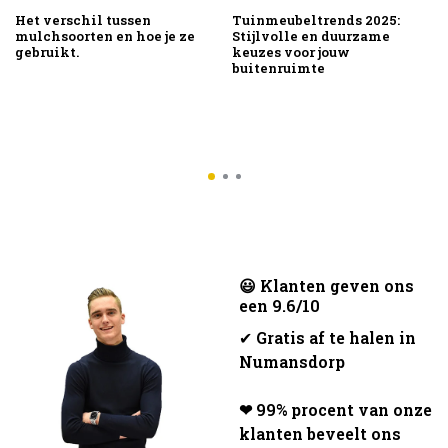
Het verschil tussen
Tuinmeubeltrends 2025:
mulchsoorten en hoe je ze
Stijlvolle en duurzame
gebruikt.
keuzes voor jouw
buitenruimte
😃 Klanten geven ons
een 9.6/10
✔
Gratis af te halen in
Numansdorp
❤ 99% procent van onze
klanten beveelt ons