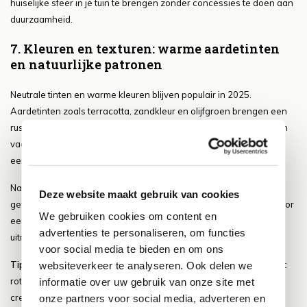
huiselijke sfeer in je tuin te brengen zonder concessies te doen aan
duurzaamheid.
7. Kleuren en texturen: warme aardetinten
en natuurlijke patronen
Neutrale tinten en warme kleuren blijven populair in 2025.
Aardetinten zoals terracotta, zandkleur en olijfgroen brengen een
rustige en natuurlijke uitstraling naar de tuin. Deze kleuren worden
vaak gecombineerd met materialen zoals hout, steen en rotan om
een harmonieus geheel te vormen.
Naast kleur speelt textuur een steeds grotere rol. Meubels met
Deze website maakt gebruik van cookies
geweven structuren, grof hout en linnenachtige stoffen zorgen voor
We gebruiken cookies om content en
een rijkere en gelaagde look. Dit geeft de tuin een warme en
advertenties te personaliseren, om functies
uitnodigende uitstraling die aansluit bij de natuurlijke omgeving.
voor social media te bieden en om ons
Tip:
Combineer verschillende texturen, zoals een houten tafel met
websiteverkeer te analyseren. Ook delen we
rotan stoelen en een linnen tafelloper, om een speels effect te
informatie over uw gebruik van onze site met
creëren.
onze partners voor social media, adverteren en