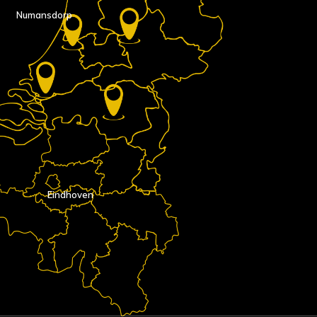
Numansdorp
Eindhoven