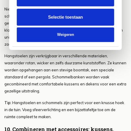
Niets straalt meer ontspanning uit dan een hangstoel of een
schommelbank in de tuin. In 2025 zien we een toename in het
Selectie toestaan
gebruik van zwevende zitplaatsen, van moderne egg chairs tot
klassieke schommelbanken. Deze meubels bieden niet alleen een
Weigeren
unieke uitstraling, maar ook een rustgevend gevoel doordat ze
zachtjes heen en weer bewegen.
Hangstoelen zijn verkrijgbaar in verschillende materialen,
waaronder rotan, wicker en zelfs duurzame kunststoffen. Ze kunnen
worden opgehangen aan een stevige boomtak, een speciale
standaard of een pergola. Schommelbanken worden vaak
gecombineerd met comfortabele kussens en dekens voor een extra
gezellige uitstraling.
Tip:
Hangstoelen en schommels zijn perfect voor een knusse hoek
in de tuin. Voeg sfeerverlichting en een bijzettafeltje toe om de
ruimte compleet te maken.
10. Combineren met accessoires: kussens,