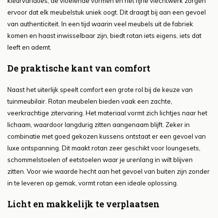
kleurvariaties, de vloeiende vormen en het fijne vlechtwerk zorgen
ervoor dat elk meubelstuk uniek oogt. Dit draagt bij aan een gevoel
van authenticiteit. In een tijd waarin veel meubels uit de fabriek
komen en haast inwisselbaar zijn, biedt rotan iets eigens, iets dat
leeft en ademt.
De praktische kant van comfort
Naast het uiterlijk speelt comfort een grote rol bij de keuze van
tuinmeubilair. Rotan meubelen bieden vaak een zachte,
veerkrachtige zitervaring. Het materiaal vormt zich lichtjes naar het
lichaam, waardoor langdurig zitten aangenaam blijft. Zeker in
combinatie met goed gekozen kussens ontstaat er een gevoel van
luxe ontspanning. Dit maakt rotan zeer geschikt voor loungesets,
schommelstoelen of eetstoelen waar je urenlang in wilt blijven
zitten. Voor wie waarde hecht aan het gevoel van buiten zijn zonder
in te leveren op gemak, vormt rotan een ideale oplossing.
Licht en makkelijk te verplaatsen