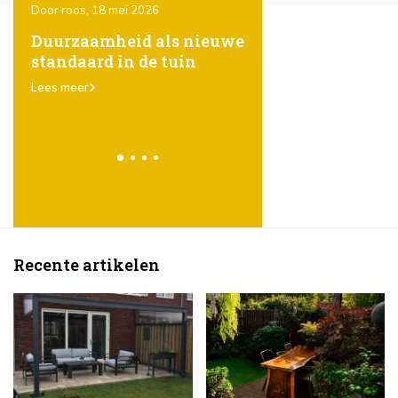
Door roos, 18 mei 2026
Door Roos, 18 mei 2026
ones
Duurzaamheid als nieuwe
Het gebruik van
standaard in de tuin
steigerhout in de t
er
karakter, eenvoud
Lees meer
veelzijdigheid
Lees meer
Recente artikelen