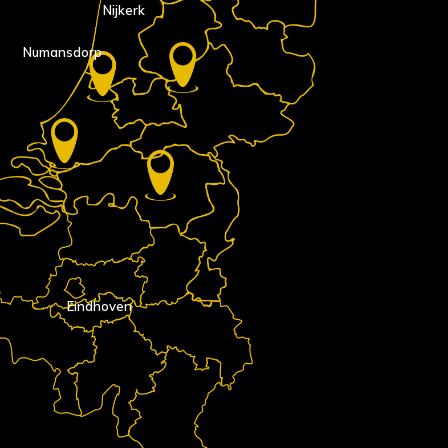
Nijkerk
Numansdorp
Eindhoven