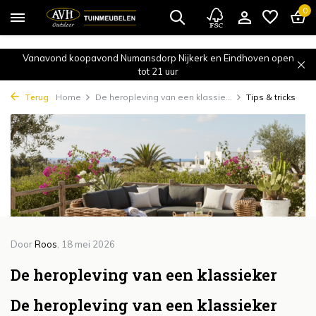
{!!% include 'snippets/cta.rain' %!!}
0
Vanavond koopavond Numansdorp Nijkerk en Eindhoven open
tot 21 uur
Terug
Home
De heropleving van een klassie...
Tips & tricks
Door
Roos
, 18 mei 2026
De heropleving van een klassieker
De heropleving van een klassieker