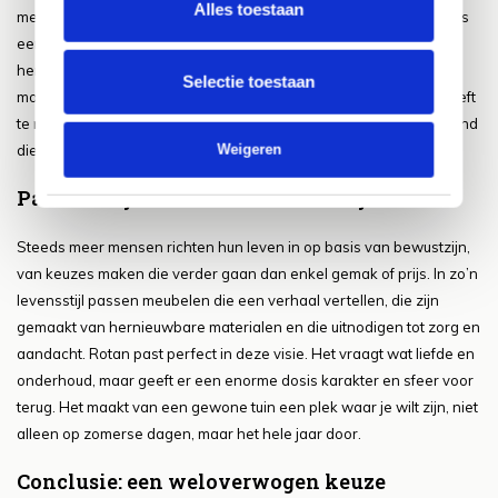
Alles toestaan
meubelen staan, voelt als een verlengde van je woonkamer. Het is
een plek waar niet alleen gegeten of gerust wordt, maar waar
herinneringen ontstaan. De sfeer die rotan met zich meebrengt is
Selectie toestaan
moeilijk in woorden te vatten, maar gemakkelijk te voelen. Het heeft
te maken met textuur, lichtval, kleuren en het zachte geluid van wind
Weigeren
die door de meubels waait.
Passend bij een bewuste levensstijl
Steeds meer mensen richten hun leven in op basis van bewustzijn,
van keuzes maken die verder gaan dan enkel gemak of prijs. In zo’n
levensstijl passen meubelen die een verhaal vertellen, die zijn
gemaakt van hernieuwbare materialen en die uitnodigen tot zorg en
aandacht. Rotan past perfect in deze visie. Het vraagt wat liefde en
onderhoud, maar geeft er een enorme dosis karakter en sfeer voor
terug. Het maakt van een gewone tuin een plek waar je wilt zijn, niet
alleen op zomerse dagen, maar het hele jaar door.
Conclusie: een weloverwogen keuze