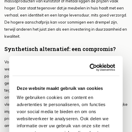
massaproducten van kunststof of metaal liggen de prijzen vaak
hoger. Daar staat tegenover dat je meubelen in huis haalt met een
verhaal, een identiteit en een lange levensduur, mits goed verzorgd.
De hogere aanschafprijs kan voor sommigen een drempel zijn,
terwijl anderen het juist zien als een investering in duurzaamheid en
kwaliteit.
Synthetisch alternatief: een compromis?
Voor wie de charme van rotan wil combineren met een hogere
weersbestendigheid, is er het synthetische rotan, ook wel
polyrattan genoemd. Dit materiaal ziet eruit als echt rotan, maar is
gemaakt van kunststofvezels. Hierdoor is het veel beter bestand
Deze website maakt gebruik van cookies
tegen regen en zon, en vraagt het nauwelijks onderhoud. Toch
We gebruiken cookies om content en
ontbreekt vaak het gevoel en de warmte van echt rotan. Het
advertenties te personaliseren, om functies
vlechtwerk is uniformer, de textuur gladder, en de geur en natuurlijke
voor social media te bieden en om ons
imperfecties ontbreken. Dit synthetische alternatief vormt een
websiteverkeer te analyseren. Ook delen we
praktische oplossing, maar niet voor wie juist valt voor de
informatie over uw gebruik van onze site met
ambachtelijke en organische uitstraling van het oorspronkelijke