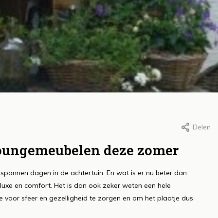
Delen
r Roos, 16 oktober 2023
Door Roos, 16 oktober 202
et creëren van
Het belang van
e loungemeubelen deze zomer
efzones in de tuin:
voor je moestui
spannen dagen in de achtertuin. En wat is er nu beter dan
omfort, functionaliteit
sleutel tot een
e luxe en comfort. Het is dan ook zeker weten een hele
n sfeer
groei
e voor sfeer en gezelligheid te zorgen en om het plaatje dus
s meer
Lees meer