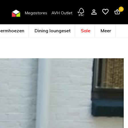
0
Megastores
AVH Outlet
hermhoezen
Dining loungeset
Sale
Meer
Account aanmaken