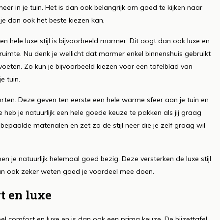
 neer in je tuin. Het is dan ook belangrijk om goed te kijken naar
 je dan ook het beste kiezen kan.
 hele luxe stijl is bijvoorbeeld marmer. Dit oogt dan ook luxe en
uimte. Nu denk je wellicht dat marmer enkel binnenshuis gebruikt
oeten. Zo kun je bijvoorbeeld kiezen voor een tafelblad van
 tuin.
rten. Deze geven ten eerste een hele warme sfeer aan je tuin en
 heb je natuurlijk een hele goede keuze te pakken als jij graag
bepaalde materialen en zet zo de stijl neer die je zelf graag wil
 je natuurlijk helemaal goed bezig. Deze versterken de luxe stijl
 dan ook zeker weten goed je voordeel mee doen.
rt en luxe
l comfort en luxe en is dan ook een prima keuze. De bijzettafel