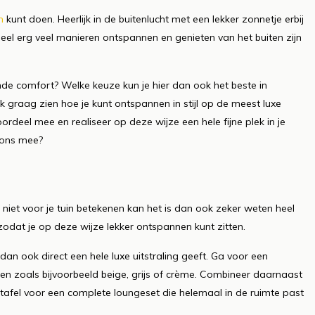
n
kunt doen. Heerlijk in de buitenlucht met een lekker zonnetje erbij
heel erg veel manieren ontspannen en genieten van het buiten zijn
nde comfort? Welke keuze kun je hier dan ook het beste in
k graag zien hoe je kunt ontspannen in stijl op de meest luxe
rdeel mee en realiseer op deze wijze een hele fijne plek in je
t ons mee?
 niet voor je tuin betekenen kan het is dan ook zeker weten heel
en zodat je op deze wijze lekker ontspannen kunt zitten.
dan ook direct een hele luxe uitstraling geeft. Ga voor een
ren zoals bijvoorbeeld beige, grijs of crème. Combineer daarnaast
ntafel voor een complete loungeset die helemaal in de ruimte past