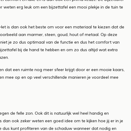
er weten erg leuk om een bijzettafel een mooi plekje in de tuin te
. Het is dan ook het beste om voor een materiaal te kiezen dat de
bijvoorbeeld aan marmer, steen, goud, hout of metaal. Op deze
eniet je zo dus optimaal van de functie en dus het comfort van
bijzettafel bij de hand te hebben en om zo dus altijd wat extra
azen.
gen dat een ruimte nog meer sfeer krijgt door er een mooie kaars,
nten mee op en op veel verschillende manieren je voordeel mee
en de felle zon. Ook dit is natuurlijk wel heel handig en
 dan ook zeker weten een goed idee om te kijken hoe jij er in je
 je dus kunt profiteren van de schaduw wanneer dat nodig en