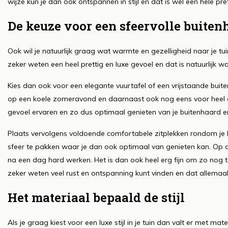
wijze kun je dan ook ontspannen in stijl en dat is wel een hele pret
De keuze voor een sfeervolle buiten
Ook wil je natuurlijk graag wat warmte en gezelligheid naar je t
zeker weten een heel prettig en luxe gevoel en dat is natuurlijk w
Kies dan ook voor een elegante vuurtafel of een vrijstaande bu
op een koele zomeravond en daarnaast ook nog eens voor heel erg
gevoel ervaren en zo dus optimaal genieten van je buitenhaard en d
Plaats vervolgens voldoende comfortabele zitplekken rondom je b
sfeer te pakken waar je dan ook optimaal van genieten kan. Op dez
na een dag hard werken. Het is dan ook heel erg fijn om zo nog
zeker weten veel rust en ontspanning kunt vinden en dat allemaal 
Het materiaal bepaald de stijl
Als je graag kiest voor een luxe stijl in je tuin dan valt er met ma