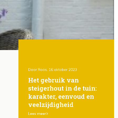
3
Door Roos, 16 oktober 2023
Door Ro
 zonlicht
Het gebruik van
Het 
n: de
steigerhout in de tuin:
gezo
 gezonde
karakter, eenvoud en
bew
veelzijdigheid
Lees m
Lees meer