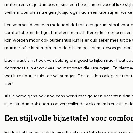
materialen zet je dan ook al snel een hele fijne en vooral luxe stijl
welke materialen nu eigenlijk bijdragen aan een luxe stijl en welke
Een voorbeeld van een materiaal dat meteen garant staat voor een
comfortabel en het geeft meteen een schitterende sfeer aan een r
kan worden maar ook buitenshuis kun je er dus zeker mee uit de v
marmer of je kunt marmeren details en accenten toevoegen aan je
Daarnaast is het ook van belang om goed te kijken naar hout soo
daarnaast zijn er ook veel hout soorten die luxe ogen. En hiermee
wat luxe naar je tuin toe wil brengen. Doe dit dan ook gerust met 
zien!
Als je vervolgens ook nog eens werkt met gouden accenten dan ben
in je tuin dan ook enorm op verschillende vlakken en hier kun je
Een stijlvolle bijzettafel voor comfo
En dan hebben we ook de bijzettafel nog. Ook deze zorgt voor vee