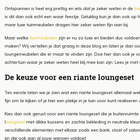
Ontspannen is heel erg prettig en iets dat je zeker weten in de
tui
is dit dan ook echt een waar feestje. Gelukkig kun je dan ook op 
maar luxe tuinmeubelen dragen hier zeker weten fijn aan bij.
Maar welke
tuinmeubelen
zijn er nu zo luxe en bieden dus voldoe
maken? Wij vertellen je dat graag in deze blog en laten je dan oo
loungemeubelen die er maar te vinden zijn. Doe hier dan ook je voo
achtertuin waar je zeker weten heel blij mee kan zijn. Lees je me
De keuze voor een riante loungeset
Ten eerste laten we je zien wat een riante loungeset allemaal wel
fijn om te kijken of je hier een plekje in je tuin voor kunt realiser
Kies dan ook gerust voor een riante loungeset die je buitenruimte 
l
oungeset
met dikke kussens en zachte bekleding in neutrale kleu
verschillende elementen met elkaar zoals een bank, stoel of salo
en die ook aan al jouw wensen voldoet.