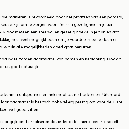
 die manieren is bijvoorbeeld door het plaatsen van een parasol,
ze zijn om te zorgen voor sfeer en gezelligheid in je tuin
jk ook meteen een sfeervol en gezellig hoekje in je tuin en dat
 gelukkig heel veel mogelijkheden om je voordeel mee te doen en
jouw tuin alle mogelijkheden goed gaat benutten.
 schaduw te zorgen doormiddel van bomen en beplanting. Ook dit
r uit gaat natuurlijk.
ker te kunnen ontspannen en helemaal tot rust te komen. Uiteraard
 Maar daarnaast is het toch ook wel erg prettig om voor de juiste
uxe wel goed zitten.
elangrijk om te realiseren dat ieder detail hierbij een rol speelt.