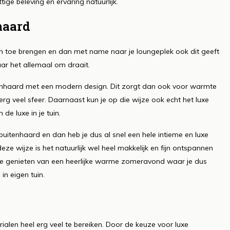
tige beleving en ervaring natuurlijk.
haard
uin toe brengen en dan met name naar je loungeplek ook dit geeft
aar het allemaal om draait.
itenhaard met een modern design. Dit zorgt dan ook voor warmte
 veel sfeer. Daarnaast kun je op die wijze ook echt het luxe
e luxe in je tuin.
uitenhaard en dan heb je dus al snel een hele intieme en luxe
e wijze is het natuurlijk wel heel makkelijk en fijn ontspannen
 te genieten van een heerlijke warme zomeravond waar je dus
in eigen tuin.
terialen heel erg veel te bereiken. Door de keuze voor luxe