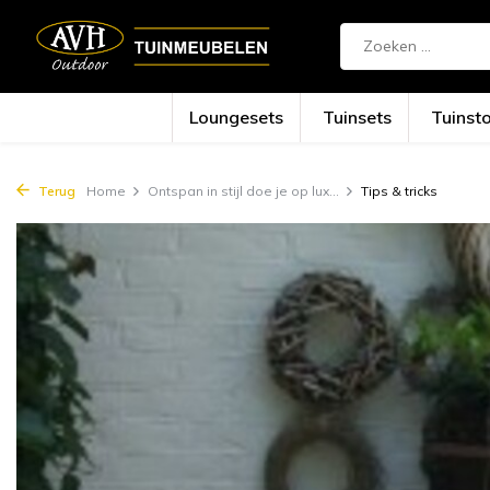
{!!% include 'snippets/cta.rain' %!!}
Loungesets
Tuinsets
Tuinst
Terug
Home
Ontspan in stijl doe je op lux...
Tips & tricks