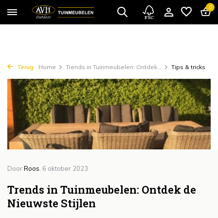
{!!% include 'snippets/cta.rain' %!!}
0
Terug
Home
Trends in Tuinmeubelen: Ontdek...
Tips & tricks
Door
Roos
, 6 oktober 2023
Trends in Tuinmeubelen: Ontdek de
Nieuwste Stijlen