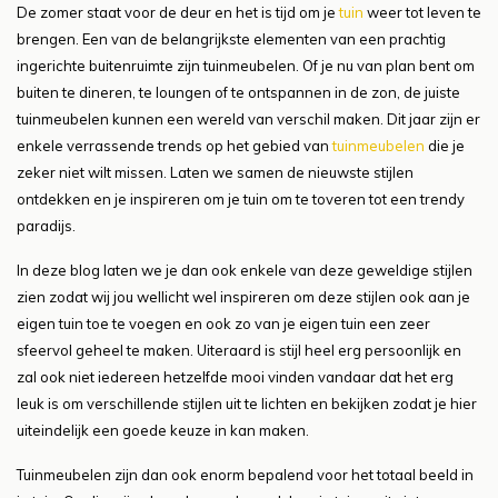
De zomer staat voor de deur en het is tijd om je
tuin
weer tot leven te
brengen. Een van de belangrijkste elementen van een prachtig
ingerichte buitenruimte zijn tuinmeubelen. Of je nu van plan bent om
buiten te dineren, te loungen of te ontspannen in de zon, de juiste
tuinmeubelen kunnen een wereld van verschil maken. Dit jaar zijn er
enkele verrassende trends op het gebied van
tuinmeubelen
die je
zeker niet wilt missen. Laten we samen de nieuwste stijlen
ontdekken en je inspireren om je tuin om te toveren tot een trendy
paradijs.
In deze blog laten we je dan ook enkele van deze geweldige stijlen
zien zodat wij jou wellicht wel inspireren om deze stijlen ook aan je
eigen tuin toe te voegen en ook zo van je eigen tuin een zeer
sfeervol geheel te maken. Uiteraard is stijl heel erg persoonlijk en
zal ook niet iedereen hetzelfde mooi vinden vandaar dat het erg
leuk is om verschillende stijlen uit te lichten en bekijken zodat je hier
uiteindelijk een goede keuze in kan maken.
Tuinmeubelen zijn dan ook enorm bepalend voor het totaal beeld in