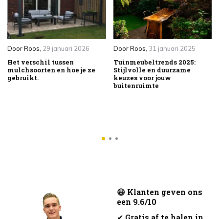
Door
Roos
,
29 januari 2026
Door
Roos
,
31 januari 2025
Het verschil tussen
Tuinmeubeltrends 2025:
mulchsoorten en hoe je ze
Stijlvolle en duurzame
gebruikt.
keuzes voor jouw
buitenruimte
😃 Klanten geven ons
een 9.6/10
✔
Gratis af te halen in