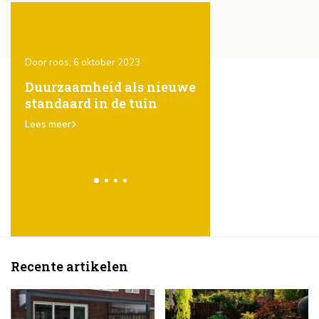
Door roos, 6 oktober 2023
Door Roos, 6 oktober 2023
ones
Duurzaamheid als nieuwe
Het gebruik van
standaard in de tuin
steigerhout in de t
er
karakter, eenvoud
Lees meer
veelzijdigheid
Lees meer
Recente artikelen