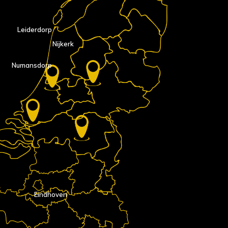
Leiderdorp
Nijkerk
Numansdorp
Eindhoven