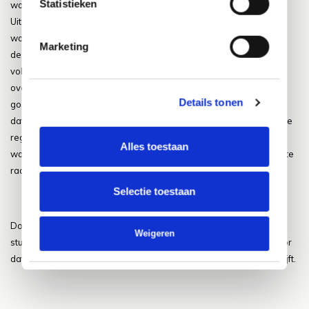
Statistieken
waar je rekening mee moet houden als je een woning koopt.
Uiteraard kun je later wel wat maatregelen nemen om de privacy
wat te verhogen maar dat is helaas lang niet altijd afdoende, op
Marketing
deze manier zorg je er dus vaak voor dat de privacy in je tuin
voldoende is. Denk dan bijvoorbeeld aan het plaatsen van een
overkapping, bomen of een heg. Wel is het belangrijk om jezelf
Details tonen
goed te realiseren dat hier vaak bepaalde restricties aanzitten en
dat je hier dus niet zomaar je gang mee kunt gaan. Er zijn bepaalde
regels waar je jezelf aan zal moeten houden als het gaat om het
Alles toestaan
waarborgen van de privacy in je tuin en het is dan ook zeker aan te
raden om jezelf hieraan te houden!
Selectie toestaan
Door de privacy te waarborgen is het ook zo dat je natuurlijk een
Weigeren
stuk ontspannener zit in je tuin. Op deze manier zorg je er ook voor
dat alles met elkaar klopt en dat de privacy een belangrijk punt blijft.