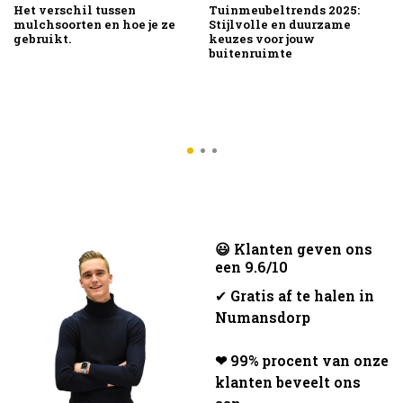
Het verschil tussen
Tuinmeubeltrends 2025:
mulchsoorten en hoe je ze
Stijlvolle en duurzame
gebruikt.
keuzes voor jouw
buitenruimte
😃 Klanten geven ons
een 9.6/10
✔
Gratis af te halen in
Numansdorp
❤ 99% procent van onze
klanten beveelt ons