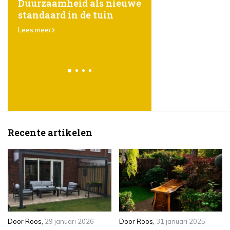
ones
Duurzaamheid als nieuwe
Het gebruik van
standaard in de tuin
steigerhout in de t
er
karakter, eenvoud
Lees meer
veelzijdigheid
Lees meer
Recente artikelen
Door
Roos
,
29 januari 2026
Door
Roos
,
31 januari 2025