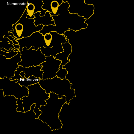
Numansdorp
Eindhoven