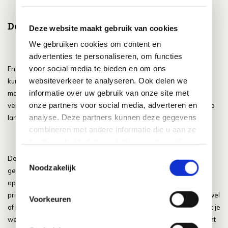
De privacy van je tuin
Deze website maakt gebruik van cookies
We gebruiken cookies om content en
advertenties te personaliseren, om functies
voor social media te bieden en om ons
En dan komen we bij een ander punt aan wat je dus eigenlijk niet
websiteverkeer te analyseren. Ook delen we
kunt bepalen vooraf, al zijn er gelukkig achteraf wel een aantal
informatie over uw gebruik van onze site met
maatregelen die je kunt nemen om de privacy in je tuin iets te
onze partners voor social media, adverteren en
verhogen. Maar de privacy hangt van een aantal factoren af en op
analyse. Deze partners kunnen deze gegevens
lang niet al deze factoren heb je invloed.
combineren met andere informatie die u aan ze
heeft verstrekt of die ze hebben verzameld op
basis van uw gebruik van hun services.
Toestemmingsselectie
Denk ten eerste bijvoorbeeld aan de ligging van de huizen en
Noodzakelijk
gebouwen om je tuin heen. De manier waarop deze liggen ten
opzichte van jouw tuin bepaald natuurlijk voor een groot deel de
privacy in je tuin. Op deze manier kun je namelijk zien of mensen wel
Voorkeuren
of niet naar binnen kunnen kijken en dit zorgt er natuurlijk voor dat je
wel of geen privacy hebt, dit is dan ook meteen een belangrijk punt