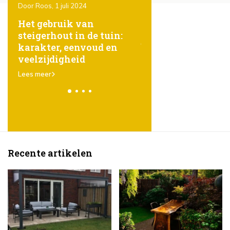
Door Roos, 1 juli 2024
Door Roos, 1 juli 2024
ht
Het gebruik van
Het geheim achter
steigerhout in de tuin:
gezond gazon: sli
e
karakter, eenvoud en
bewateren
veelzijdigheid
Lees meer
Lees meer
Recente artikelen