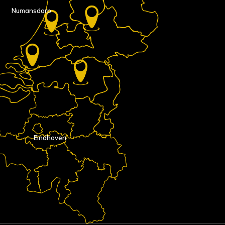
Numansdorp
Eindhoven