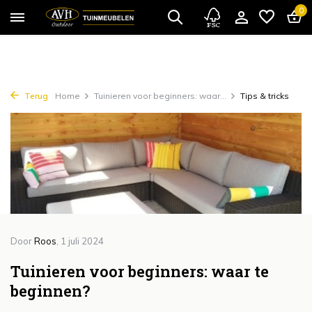
{!!% include 'snippets/cta.rain' %!!}
0
Terug
Home
Tuinieren voor beginners: waar...
Tips & tricks
Door
Roos
, 1 juli 2024
Tuinieren voor beginners: waar te
beginnen?