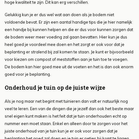
hoge kwaliteit te zijn. Dit kan erg verschillen.
Gelukkig kun je er dus wel wat aan doen als je bodem niet
voldoende bevat. Er zijn een aantal handige tips die je hier namelijk
een handje bij kunnen helpen en die er dus voor kunnen zorgen dat
de bodem weer meer voeding zal gaan bevatten. Hier kun je dus
heel goed je voordeel mee doen en het zorgt er ook voor dat je
beplanting er stralend bij zal komen te staan. Je kunt er bijvoorbeeld
voor kiezen om compost of meststoffen aan je tuin toe te voegen.
De bodem kan hier goed mee uit de voeten en het is dan ook enorm
goed voor je beplanting.
Onderhoud je tuin op de juiste wijze
Als je nog maar net begint met tuinieren dan valt er natuurlijk nog
veel te leren. Een van de dingen die je jezelf dan ook het beste maar
snel eigen kunt maken is het feit dat je tuin onderhouden echt op
nummer een moet staan. Enkel en alleen door te zorgen voor het
juiste onderhoud van je tuin kun je er ook voor zorgen dat je
beplanting het goed zal doen en je tuin er netjes bij komt te liggen.