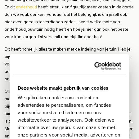
En dit
onderhoud
heeft letterlijk en figuurlijk meer voeten in de aarde
dan we vaak denken. Vandaar dat het belangrijk is om jezelf ook
hier even goed in te verdiepen zodat jij weet welke mate van
onderhoud jouw tuin nodig heeft en hoe je hier dan ook het beste
voor kan zorgen. Dit verschilt namelijk flink per tuin!
Dit heeft namelijk alles te maken met de indeling van je tuin. Heb je
bijvoorbeeld veel beplanting of juist meer steen. Je kunt je vast wel
voorstellen dat je met veel beplanting ook meer onderhoud hebt
aan je tuin. Dit zijn dus allemaal losse factoren die de mate van
onderhoud van je tuin dus mede bepalen.
Deze website maakt gebruik van cookies
Onderaan de streep wil je natuurlijk graag dat je tuin zo gezond
We gebruiken cookies om content en
mogelijk blijft en daar is dus goed onderhoud voor nodig. Denk
advertenties te personaliseren, om functies
bijvoorbeeld aan het regelmatig water geven van de planten in je
voor social media te bieden en om ons
tuin. Maar ook aan het regelmatig verwijderen van onkruid. Ook dit
websiteverkeer te analyseren. Ook delen we
is zeer belangrijk en een groot punt bij het onderhouden van je tuin.
informatie over uw gebruik van onze site met
Maar ook de voeding voor de beplanting mag niet vergeten worden
onze partners voor social media, adverteren en
en speelt een belangrijke rol. Je wil namelijk wel dat de beplanting