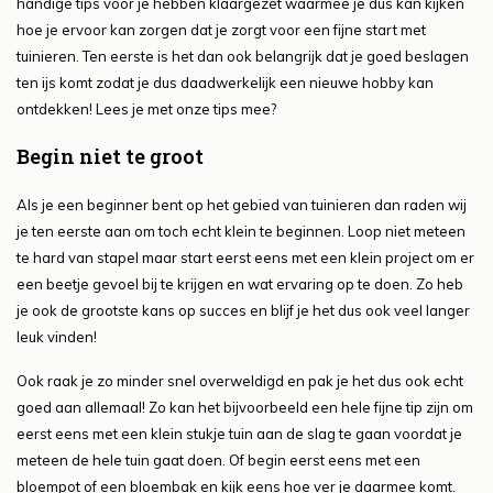
handige tips voor je hebben klaargezet waarmee je dus kan kijken
hoe je ervoor kan zorgen dat je zorgt voor een fijne start met
tuinieren. Ten eerste is het dan ook belangrijk dat je goed beslagen
ten ijs komt zodat je dus daadwerkelijk een nieuwe hobby kan
ontdekken! Lees je met onze tips mee?
Begin niet te groot
Als je een beginner bent op het gebied van tuinieren dan raden wij
je ten eerste aan om toch echt klein te beginnen. Loop niet meteen
te hard van stapel maar start eerst eens met een klein project om er
een beetje gevoel bij te krijgen en wat ervaring op te doen. Zo heb
je ook de grootste kans op succes en blijf je het dus ook veel langer
leuk vinden!
Ook raak je zo minder snel overweldigd en pak je het dus ook echt
goed aan allemaal! Zo kan het bijvoorbeeld een hele fijne tip zijn om
eerst eens met een klein stukje tuin aan de slag te gaan voordat je
meteen de hele tuin gaat doen. Of begin eerst eens met een
bloempot of een bloembak en kijk eens hoe ver je daarmee komt.