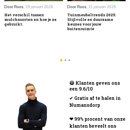
Door
Roos
,
29 januari 2026
Door
Roos
,
31 januari 2025
Het verschil tussen
Tuinmeubeltrends 2025:
mulchsoorten en hoe je ze
Stijlvolle en duurzame
gebruikt.
keuzes voor jouw
buitenruimte
😃 Klanten geven ons
een 9.6/10
✔
Gratis af te halen in
Numansdorp
❤ 99% procent van onze
klanten beveelt ons