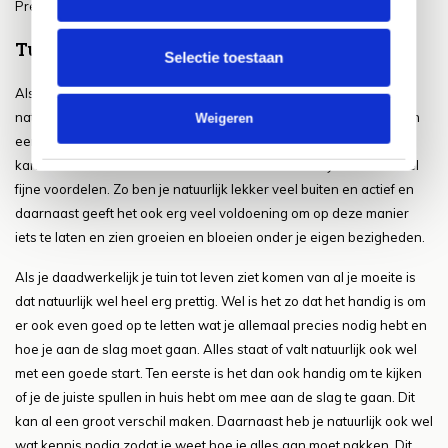
Precies zoals het dus de bedoeling is!
Tuinieren voor beginners
Selectie toestaan
Als je een beginner bent op het gebied van tuinieren dan valt er
natuurlijk nog veel te leren. Wel zie je vaak al snel dat het tuinieren
Weigeren
een hele fijne nieuwe hobby kan worden waar je veel plezier aan
kan beleven. Het is dan ook zeker weten een hobby met heel veel
fijne voordelen. Zo ben je natuurlijk lekker veel buiten en actief en
daarnaast geeft het ook erg veel voldoening om op deze manier
iets te laten en zien groeien en bloeien onder je eigen bezigheden.
Als je daadwerkelijk je tuin tot leven ziet komen van al je moeite is
dat natuurlijk wel heel erg prettig. Wel is het zo dat het handig is om
er ook even goed op te letten wat je allemaal precies nodig hebt en
hoe je aan de slag moet gaan. Alles staat of valt natuurlijk ook wel
met een goede start. Ten eerste is het dan ook handig om te kijken
of je de juiste spullen in huis hebt om mee aan de slag te gaan. Dit
kan al een groot verschil maken. Daarnaast heb je natuurlijk ook wel
wat kennis nodig zodat je weet hoe je alles aan moet pakken. Dit