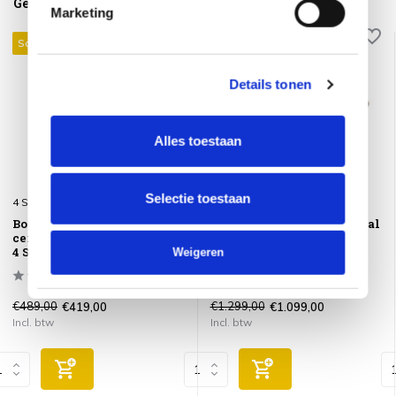
Gerelateerde producten
Marketing
Sale 14%
Sale 15%
Details tonen
Alles toestaan
Selectie toestaan
4 Seasons Outdoor
4 Seasons Outdoor
Boaz bijzettafel 45xH55 cm
Boaz lounge tuintafel ovaal
ceramic middenpoot terre
150x65xH35 cm ceramic
4 Seasons Outdoor
terre 4 Seasons Outdoor
Weigeren
€489,00
€1.299,00
€419,00
€1.099,00
Incl. btw
Incl. btw