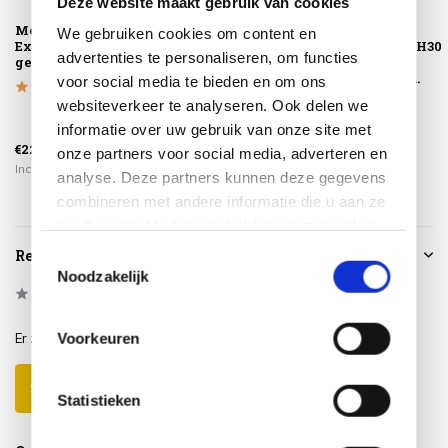
Deze website maakt gebruik van cookies
Montagelevering -
Boaz lounge
Boaz lounge
We gebruiken cookies om content en
Extra gemak &
tuintafel 60xH35
tuintafel 80xH30
advertenties te personaliseren, om functies
geen afval
cm ceramic
cm ceramic
middenpoot...
middenpoot...
voor social media te bieden en om ons
websiteverkeer te analyseren. Ook delen we
informatie over uw gebruik van onze site met
€589,00
€829,00
€225,00
€499,00
€699,00
onze partners voor social media, adverteren en
Incl. btw
Incl. btw
Incl. btw
analyse. Deze partners kunnen deze gegevens
combineren met andere informatie die u aan ze
heeft verstrekt of die ze hebben verzameld op
basis van uw gebruik van hun services.
Reviews
Toestemmingsselectie
Noodzakelijk
0
/
Based on 0 reviews
5
Voorkeuren
Er zijn nog geen reviews geschreven over dit product..
Schrijf je eigen review
Statistieken