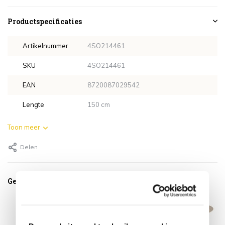
Productspecificaties
Artikelnummer
4SO214461
SKU
4SO214461
EAN
8720087029542
Lengte
150 cm
Toon meer
Delen
Gerelateerde producten