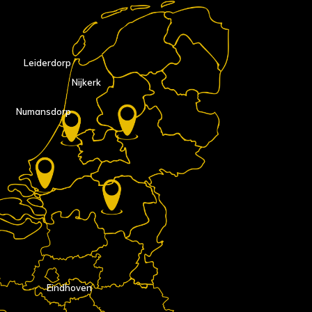
Leiderdorp
Nijkerk
Numansdorp
Eindhoven