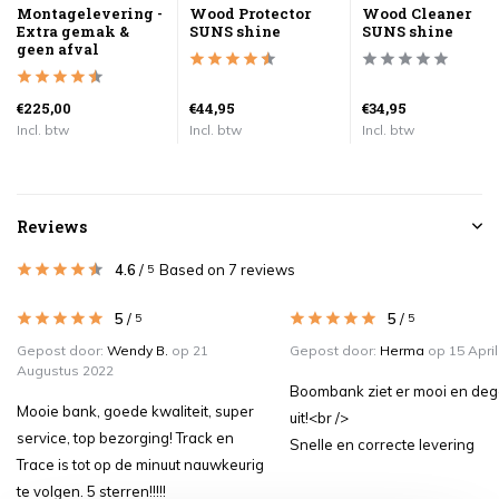
Montagelevering -
Wood Protector
Wood Cleaner
Extra gemak &
SUNS shine
SUNS shine
geen afval
€225,00
€44,95
€34,95
Incl. btw
Incl. btw
Incl. btw
Reviews
4.6
/
Based on 7 reviews
5
5
/
5
/
5
5
Gepost door:
Wendy B.
op 21
Gepost door:
Herma
op 15 April
Augustus 2022
Boombank ziet er mooi en dege
Mooie bank, goede kwaliteit, super
uit!<br />
service, top bezorging! Track en
Snelle en correcte levering
Trace is tot op de minuut nauwkeurig
te volgen. 5 sterren!!!!!