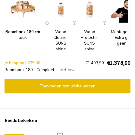
Boombank 180 cm
Wood
Wood
Montageleve
teak
Cleaner
Protector
- Extra gem
SUNS
SUNS
geen afva
shine
shine
€1.378,90
Je bespaart €25.00,-
€1.403,90
Boombank 180 - Compleet
Incl. btw
Toevoegen aan winkelwagen
Reeds bekeken