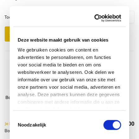
Toon
1
-
3
van
7
reacties
1
2
3
Schrijf je eigen review
Deze website maakt gebruik van cookies
We gebruiken cookies om content en
advertenties te personaliseren, om functies
voor social media te bieden en om ons
websiteverkeer te analyseren. Ook delen we
informatie over uw gebruik van onze site met
onze partners voor social media, adverteren en
analyse. Deze partners kunnen deze gegevens
Boombank 180 cm
Montagelevering
combineren met andere informatie die u aan ze
teak
- Extra gemak &
heeft verstrekt of die ze hebben verzameld op
geen afval
basis van uw gebruik van hun services.
Toestemmingsselectie
€1.314,00
Je bespaart €10.00,-
€1.324,00
Noodzakelijk
Boombank 180 + Service levering
Incl. btw