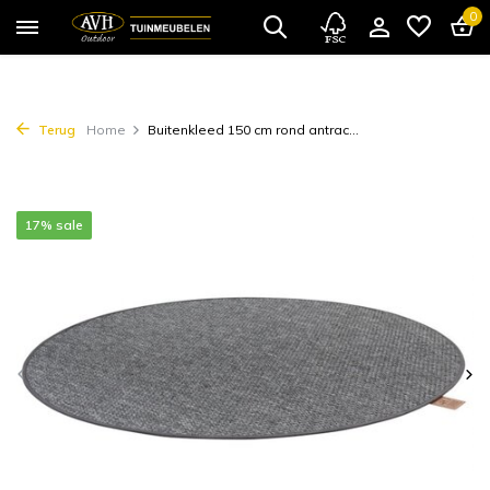
0
Terug
Home
Buitenkleed 150 cm rond antrac...
17% sale