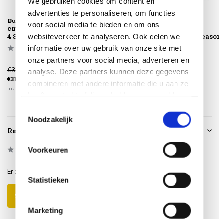
We gebruiken cookies om content en
advertenties te personaliseren, om functies
Buitenkleed 200
Buitenkleed
Buitenkleed
voor social media te bieden en om ons
cm rond antraciet
160x240 cm
200x290 cm
4 Seasons Outdoo...
antraciet 4 Seasons
antraciet 4 Seaso
websiteverkeer te analyseren. Ook delen we
Outdoor
Outdoor
informatie over uw gebruik van onze site met
onze partners voor social media, adverteren en
€375,00
€399,00
€549,00
analyse. Deze partners kunnen deze gegevens
€319,00
€339,00
€465,00
combineren met andere informatie die u aan ze
Incl. btw
Incl. btw
Incl. btw
heeft verstrekt of die ze hebben verzameld op
basis van uw gebruik van hun services.
Toestemmingsselectie
Noodzakelijk
Reviews
Voorkeuren
0
/
Based on 0 reviews
5
Er zijn nog geen reviews geschreven over dit product..
Statistieken
Schrijf je eigen review
Marketing