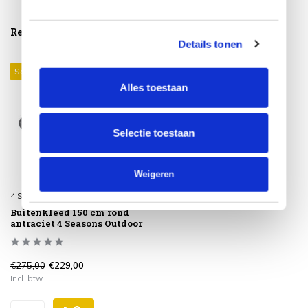
Reeds bekeken
Details tonen
Sale 17%
Alles toestaan
Selectie toestaan
Weigeren
4 Seasons Outdoor
Buitenkleed 150 cm rond
antraciet 4 Seasons Outdoor
€275,00
€229,00
Incl. btw