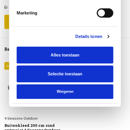
Er zijn nog geen reviews geschreven over dit product..
Marketing
Schrijf je eigen review
Details tonen
Reeds bekeken
Alles toestaan
Sale 15%
Selectie toestaan
Weigeren
4 Seasons Outdoor
Buitenkleed 200 cm rond
antraciet 4 Seasons Outdoor