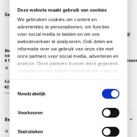
Deze website maakt gebruik van cookies
Gerelateerde producten
We gebruiken cookies om content en
advertenties te personaliseren, om functies
voor social media te bieden en om ons
websiteverkeer te analyseren. Ook delen we
informatie over uw gebruik van onze site met
Buitenkleed 150
Buitenkleed
Buitenkleed
cm rond antraciet
160x240 cm
200x290 cm
onze partners voor social media, adverteren en
4 Seasons Outdoo...
antraciet 4 Seasons
antraciet 4 Seaso
analyse. Deze partners kunnen deze gegevens
Outdoor
Outdoor
combineren met andere informatie die u aan ze
heeft verstrekt of die ze hebben verzameld op
€275,00
€399,00
€549,00
basis van uw gebruik van hun services.
€229,00
€339,00
€465,00
Toestemmingsselectie
Incl. btw
Incl. btw
Incl. btw
Noodzakelijk
Voorkeuren
Reviews
0
/
Based on 0 reviews
Statistieken
5