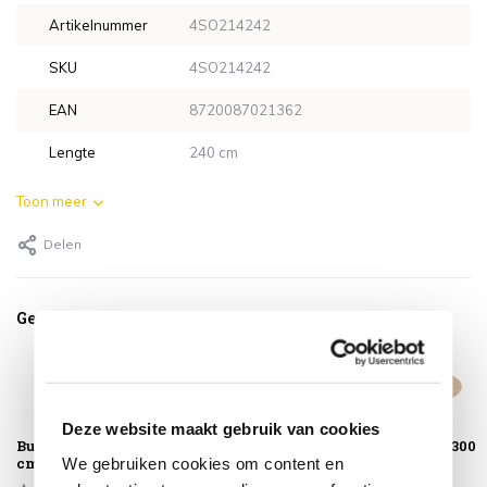
Artikelnummer
4SO214242
SKU
4SO214242
EAN
8720087021362
Lengte
240 cm
Toon meer
Delen
Gerelateerde producten
Deze website maakt gebruik van cookies
Buitenkleed 150
Buitenkleed 200
Buitenkleed 300
cm rond dust
cm rond dust
cm rond dust
We gebruiken cookies om content en