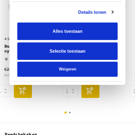
Details tonen
Alles toestaan
4 Seasons Outdoor
4 Seasons Outdoor
Buitenkleed 150 cm rond
Buitenkleed 200 cm rond
Selectie toestaan
oyster
oyster
Weigeren
€275,00
€375,00
€229,00
€319,00
Incl. btw
Incl. btw
Reeds bekeken