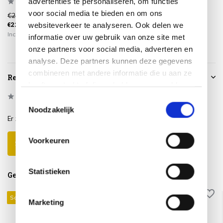
advertenties te personaliseren, om functies
voor social media te bieden en om ons
€275,00
€375,00
€749,00
€229,00
€319,00
€639,00
websiteverkeer te analyseren. Ook delen we
Incl. btw
Incl. btw
Incl. btw
informatie over uw gebruik van onze site met
onze partners voor social media, adverteren en
analyse. Deze partners kunnen deze gegevens
combineren met andere informatie die u aan ze
Reviews
heeft verstrekt of die ze hebben verzameld op
basis van uw gebruik van hun services.
0
/
Based on 0 reviews
5
Toestemmingsselectie
Noodzakelijk
Er zijn nog geen reviews geschreven over dit product..
Voorkeuren
Schrijf je eigen review
Statistieken
Gerelateerde producten
Sale 17%
Sale 15%
Marketing