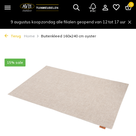
0
9 augustus koopzondag alle filialen geopend van 12 tot 17 uur
Terug
Home
Buitenkleed 160x240 cm oyster
15% sale