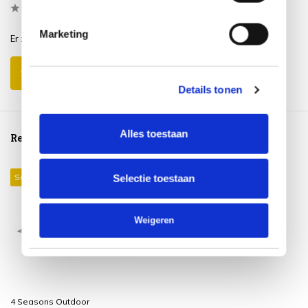
0
/
Based on 0 reviews
5
Marketing
Er zijn nog geen reviews geschreven over dit product..
Schrijf je eigen review
Details tonen
Alles toestaan
Reeds bekeken
Sale 15%
Selectie toestaan
Weigeren
4 Seasons Outdoor