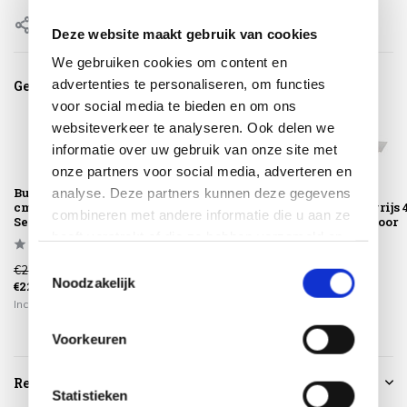
Delen
Deze website maakt gebruik van cookies
We gebruiken cookies om content en
advertenties te personaliseren, om functies
Gerelateerde producten
voor social media te bieden en om ons
websiteverkeer te analyseren. Ook delen we
informatie over uw gebruik van onze site met
onze partners voor social media, adverteren en
Buitenkleed 150
Buitenkleed 200
Buitenkleed
analyse. Deze partners kunnen deze gegevens
cm rond grijs 4
cm rond grijs 4
160x240 cm grijs 
combineren met andere informatie die u aan ze
Seasons Outdoor
Seasons Outdoor
Seasons Outdoor
heeft verstrekt of die ze hebben verzameld op
basis van uw gebruik van hun services.
Toestemmingsselectie
€275,00
€375,00
€399,00
Noodzakelijk
€229,00
€319,00
€339,00
Incl. btw
Incl. btw
Incl. btw
Voorkeuren
Reviews
Statistieken