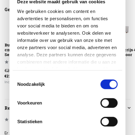
Deze website maakt gebruik van cookies
Gerelateerde producten
We gebruiken cookies om content en
advertenties te personaliseren, om functies
voor social media te bieden en om ons
websiteverkeer te analyseren. Ook delen we
informatie over uw gebruik van onze site met
Buitenkleed 150
Buitenkleed 200
Buitenkleed
onze partners voor social media, adverteren en
cm rond grijs 4
cm rond grijs 4
200x290 cm grijs 
Seasons Outdoor
Seasons Outdoor
Seasons Outdoor
analyse. Deze partners kunnen deze gegevens
combineren met andere informatie die u aan ze
heeft verstrekt of die ze hebben verzameld op
€275,00
€375,00
€549,00
€229,00
€319,00
€465,00
basis van uw gebruik van hun services.
Toestemmingsselectie
Incl. btw
Incl. btw
Incl. btw
Noodzakelijk
Voorkeuren
Reviews
0
/
Based on 0 reviews
5
Statistieken
Er zijn nog geen reviews geschreven over dit product..