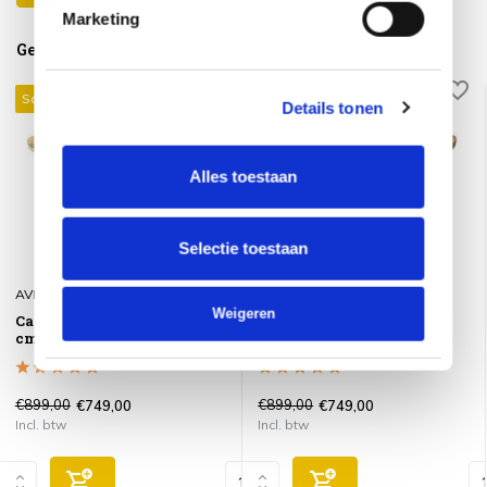
Marketing
Gerelateerde producten
Sale 17%
Sale 17%
Details tonen
Alles toestaan
Selectie toestaan
AVH-Collectie
AVH-Collectie
Weigeren
Cairo dining tuintafel 130
Cairo dining tuintafel 130
cm rond teakhout
cm rond teakhout
€899,00
€899,00
€749,00
€749,00
Incl. btw
Incl. btw