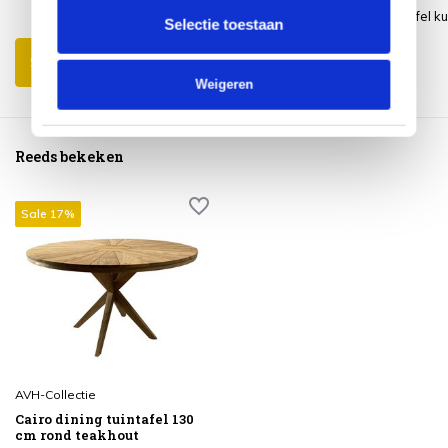
meerdere mensen aan tafel ku
Selectie toestaan
Schrijf je eigen review
Weigeren
Reeds bekeken
Sale 17%
AVH-Collectie
Cairo dining tuintafel 130
cm rond teakhout