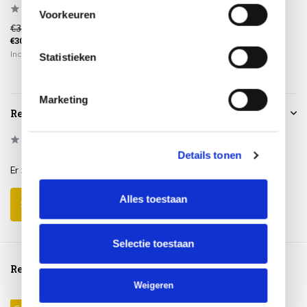
Voorkeuren
€359,00
€2.179,00
€919,00
€309,00
€1.849,00
€759,00
Incl. btw
Incl. btw
Incl. btw
Statistieken
Marketing
Reviews
0
/
Based on 0 reviews
5
Details tonen
Er zijn nog geen reviews geschreven over dit product..
Alles toestaan
Schrijf je eigen review
Selectie toestaan
Reeds bekeken
Weigeren