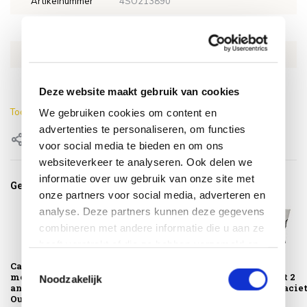
Artikelnummer
4SO213890
SKU
4SO213890
EAN
8720087012087
Kleur
Antraciet
Deze website maakt gebruik van cookies
Toon meer
We gebruiken cookies om content en
advertenties te personaliseren, om functies
Delen
voor social media te bieden en om ons
websiteverkeer te analyseren. Ook delen we
informatie over uw gebruik van onze site met
Gerelateerde producten
onze partners voor social media, adverteren en
analyse. Deze partners kunnen deze gegevens
combineren met andere informatie die u aan ze
heeft verstrekt of die ze hebben verzameld op
basis van uw gebruik van hun services.
Toestemmingsselectie
Calpi voetenbank
Calpi 3-zits lounge
Calpi lounge
met kussen
bank met 3
tuinstoel met 2
Noodzakelijk
antraciet 4 Seasons
kussens antraciet
kussens antracie
Ou...
4...
4 S...