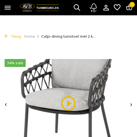
0
Terug
Home
Calpi dining tuinstoel met 2 k...
34% sale