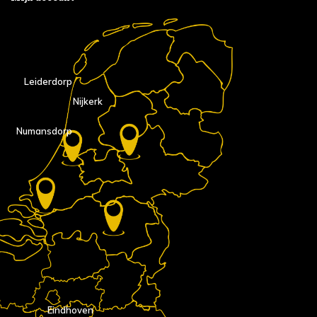
Leiderdorp
Nijkerk
Numansdorp
Eindhoven