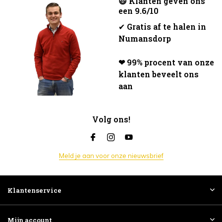
😃 Klanten geven ons
een 9.6/10
✔
Gratis af te halen in
Numansdorp
❤ 99% procent van onze
klanten beveelt ons
aan
Volg ons!
Meld je aan voor onze nieuwsbrief
Klantenservice
Mijn account