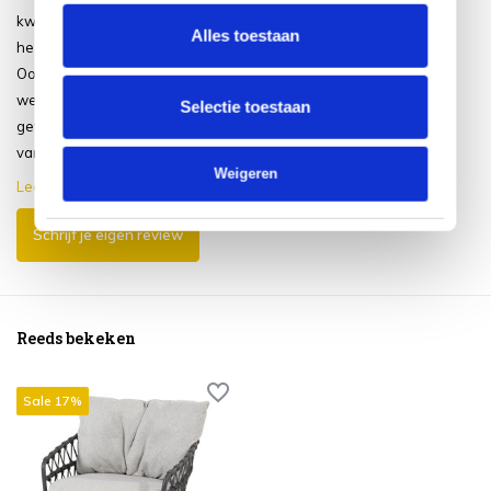
kwalitatief van hoog niveau en zit
Alles toestaan
heerlijk.
Ook de service was geweldig. Hij
werd gewoon de volgende dag
Selectie toestaan
gewoon even door een medewerker
van AVH na het w...
Weigeren
Lees meer
Schrijf je eigen review
Reeds bekeken
Sale 17%