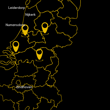
Leiderdorp
Nijkerk
Numansdorp
Eindhoven