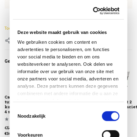
EAN
8720087012117
Lengte
57 cm
Toon meer
Deze website maakt gebruik van cookies
Delen
We gebruiken cookies om content en
advertenties te personaliseren, om functies
voor social media te bieden en om ons
Gerelateerde producten
websiteverkeer te analyseren. Ook delen we
informatie over uw gebruik van onze site met
onze partners voor social media, adverteren en
analyse. Deze partners kunnen deze gegevens
combineren met andere informatie die u aan ze
Calpi dining
Calpi 3-zits lounge
Calpi lounge
heeft verstrekt of die ze hebben verzameld op
tuinstoel met 2
bank met 3
tuinstoel met 2
kussens antraciet
kussens antraciet
kussens antracie
basis van uw gebruik van hun services.
Toestemmingsselectie
4 s...
4...
4 S...
Noodzakelijk
€529,00
€2.179,00
€919,00
€349,00
€1.849,00
€759,00
Voorkeuren