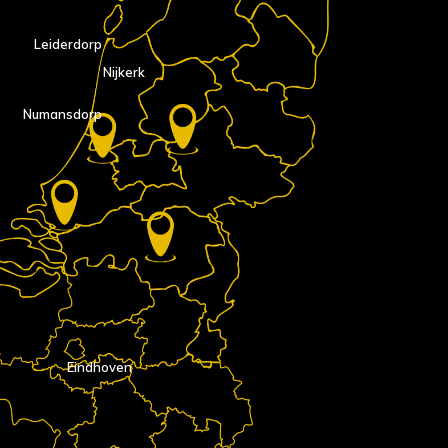
Leiderdorp
Nijkerk
Numansdorp
Eindhoven