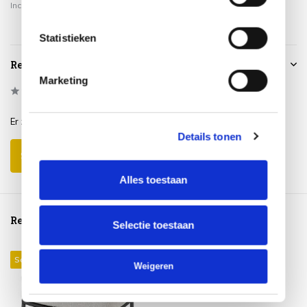
Incl. btw
Incl. btw
Incl. btw
Statistieken
Reviews
Marketing
0
/
Based on 0 reviews
5
Er zijn nog geen reviews geschreven over dit product..
Details tonen
Schrijf je eigen review
Alles toestaan
Reeds bekeken
Selectie toestaan
Sale 14%
Weigeren