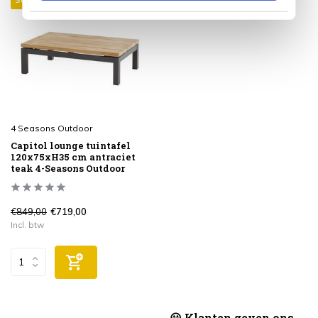
4 Seasons Outdoor
Capitol lounge tuintafel
120x75xH35 cm antraciet
teak 4-Seasons Outdoor
€849,00
€719,00
Incl. btw
😃 Klanten geven ons