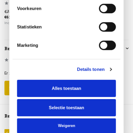
Voorkeuren
€739,00
€629,00
Incl. btw
Statistieken
Marketing
Reviews
0
/
Based on 0 reviews
5
Details tonen
Er zijn nog geen reviews geschreven over dit product..
Schrijf je eigen review
Alles toestaan
Selectie toestaan
Reeds bekeken
Weigeren
Sale 15%