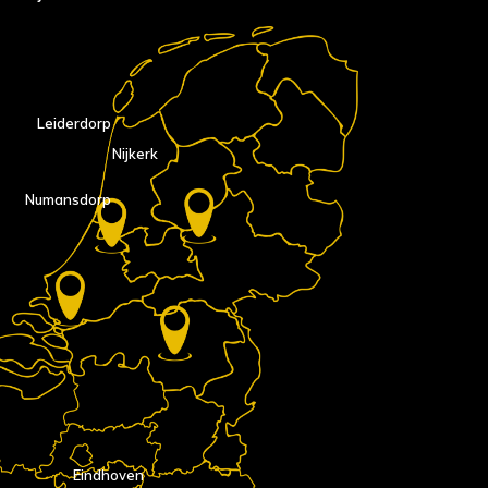
Leiderdorp
Nijkerk
Numansdorp
Eindhoven