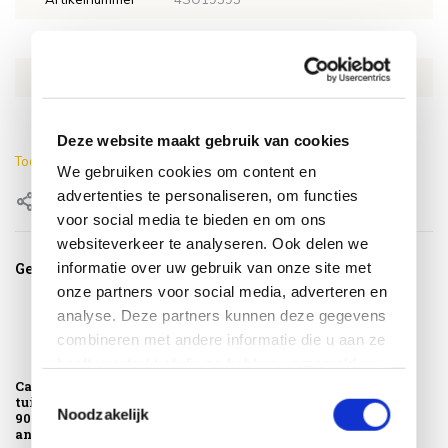
SKU
4SO19595
EAN
8718144570991
Lengte
120 cm
Deze website maakt gebruik van cookies
Toon meer
We gebruiken cookies om content en
advertenties te personaliseren, om functies
Delen
voor social media te bieden en om ons
websiteverkeer te analyseren. Ook delen we
informatie over uw gebruik van onze site met
Gerelateerde producten
onze partners voor social media, adverteren en
analyse. Deze partners kunnen deze gegevens
combineren met andere informatie die u aan ze
heeft verstrekt of die ze hebben verzameld op
Capitol lounge
basis van uw gebruik van hun services.
Toestemmingsselectie
tuintafel
Noodzakelijk
90x90xH35 cm
antraciet te...