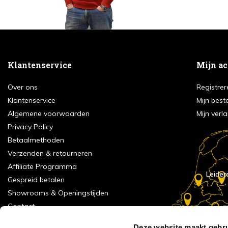
Klantenservice
Mijn a
Over ons
Registrer
Klantenservice
Mijn best
Algemene voorwaarden
Mijn verla
Privacy Policy
Betaalmethoden
Verzenden & retourneren
Affiliate Programma
Leider
Gespreid betalen
Showrooms & Openingstijden
Contact
E
Numans
Service formulier
Deze website maakt gebru