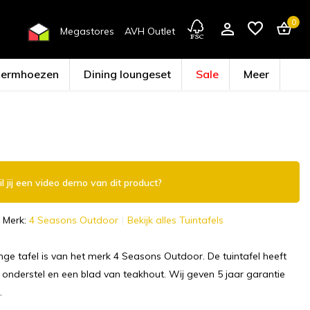
0
Megastores
AVH Outlet
hermhoezen
Dining loungeset
Sale
Meer
Account aanmaken
l jij een video demo van dit product?
Merk:
4 Seasons Outdoor
Bekijk alles Tuintafels
nge tafel is van het merk 4 Seasons Outdoor. De tuintafel heeft
onderstel en een blad van teakhout. Wij geven 5 jaar garantie
.