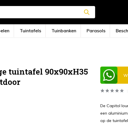
oelen
Tuintafels
Tuinbanken
Parasols
Besc
ge tuintafel 90x90xH35
Wi
tdoor
De Capitol lou
een aluminium 
op de tuintafel