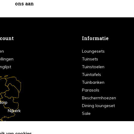
ons aan
ccount
Informatie
en
Loungesets
ellingen
Tuinsets
nglijst
Tuinstoelen
Tuintafels
Tuinbanken
Parasols
Beschermhoezen
dorp
Dining loungeset
Nijkerk
Sale
indhoven
dorp
ik van cookies