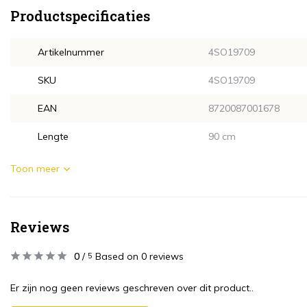
Productspecificaties
Artikelnummer
4SO19709
SKU
4SO19709
EAN
8720087001678
Lengte
90 cm
Toon meer
Reviews
0
/
Based on 0 reviews
5
Er zijn nog geen reviews geschreven over dit product..