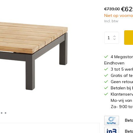
€62
€739,00
Niet op voorraa
Incl. btw
4 Megastor
Eindhoven
3 tot 5 wer
Gratis af 
Geen retou
Betalen bij
Klantenserv
Ma-vrij van
Za- 9:00 to
Beta
Beta