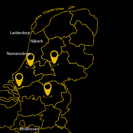
Leiderdorp
Nijkerk
Numansdorp
Eindhoven