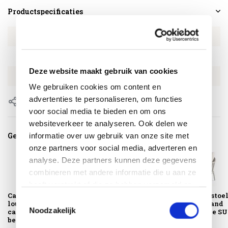
Productspecificaties
Artikelnummer
SU8010.76.78.213.12
SKU
SU8010.76.78.213.12
Deze website maakt gebruik van cookies
EAN
8720848344723
We gebruiken cookies om content en
advertenties te personaliseren, om functies
Delen
voor social media te bieden en om ons
websiteverkeer te analyseren. Ook delen we
Gerelateerde producten
informatie over uw gebruik van onze site met
onze partners voor social media, adverteren en
analyse. Deze partners kunnen deze gegevens
combineren met andere informatie die u aan ze
heeft verstrekt of die ze hebben verzameld op
Casto high back
Casto voetenbank
Casto loungestoe
basis van uw gebruik van hun services.
Toestemmingsselectie
loungestoel rope
rope camel sand
rope camel sand
Noodzakelijk
camel sand
beachy boucle
beachy boucle SU.
beachy...
SUN...