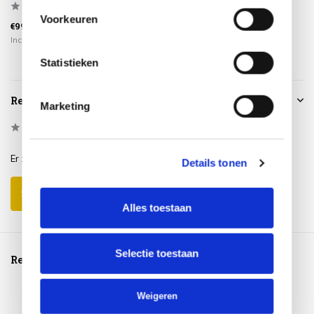
Voorkeuren
€999,00
€299,00
€799,00
Incl. btw
Incl. btw
Incl. btw
Statistieken
Reviews
Marketing
0
/
Based on 0 reviews
5
Er zijn nog geen reviews geschreven over dit product..
Details tonen
Schrijf je eigen review
Alles toestaan
Selectie toestaan
Reeds bekeken
Weigeren