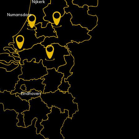
Nijkerk
Numansdorp
Eindhoven