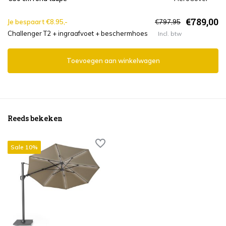
€789,00
Je bespaart €8.95,-
€797,95
Challenger T2 + ingraafvoet + beschermhoes
Incl. btw
Toevoegen aan winkelwagen
Reeds bekeken
Sale 10%