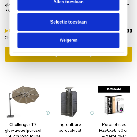
Alles toestaan
glow zweefparasol
Parasolvoet 120
H250x55-60 cm
350 cm rond taupe
kg met 4 wielen
– AeroCover
graniet
Selectie toestaan
€959,00
Je bespaart €8.95,-
€967,95
Challenger T2 + parasolvoet + beschermhoes
Incl. btw
Weigeren
Toevoegen aan winkelwagen
Challenger T2
Ingraafbare
Parasolhoes
glow zweefparasol
parasolvoet
H250x55-60 cm
350 cm rond taupe
– AeroCover