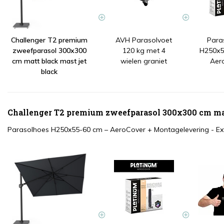
Challenger T2 premium
AVH Parasolvoet
Para
zweefparasol 300x300
120 kg met 4
H250x5
cm matt black mast jet
wielen graniet
Aer
black
Challenger T2 premium zweefparasol 300x300 cm matt
Parasolhoes H250x55-60 cm – AeroCover
+
Montagelevering - E