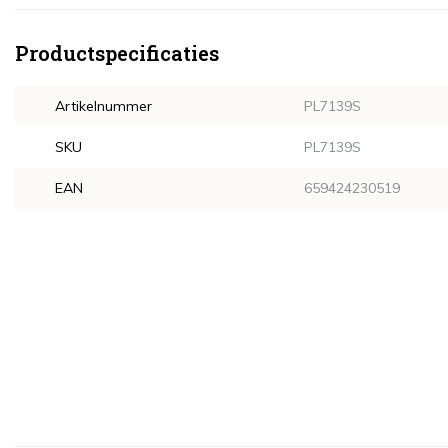
Productspecificaties
Artikelnummer
PL7139S
SKU
PL7139S
EAN
659424230519