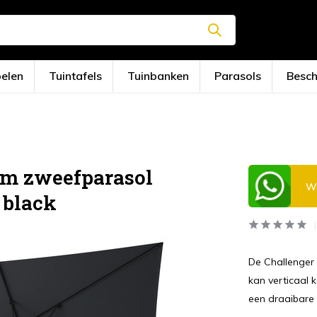
oelen
Tuintafels
Tuinbanken
Parasols
Besc
um zweefparasol
Wi
 black
De Challenger 
kan verticaal 
een draaibare