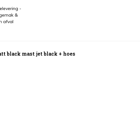
levering -
 gemak &
n afval
 black mast jet black + hoes