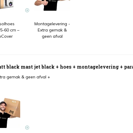
solhoes
Montagelevering -
5-60 cm –
Extra gemak &
oCover
geen afval
 black mast jet black + hoes + montagelevering + par
xtra gemak & geen afval
+