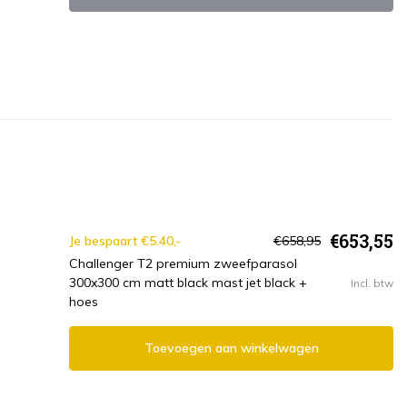
€653,55
Je bespaart €5.40,-
€658,95
Challenger T2 premium zweefparasol
300x300 cm matt black mast jet black +
Incl. btw
hoes
Toevoegen aan winkelwagen