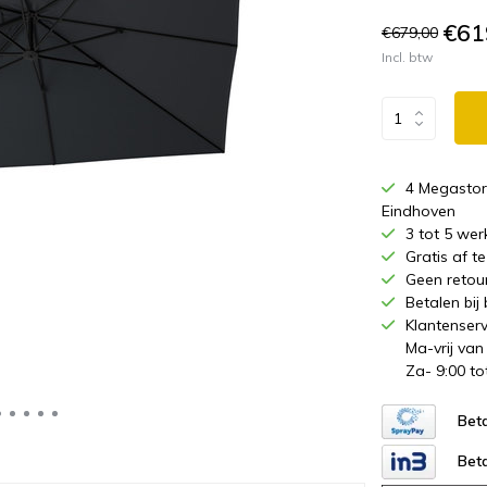
€61
€679,00
Incl. btw
4 Megastor
Eindhoven
3 tot 5 wer
Gratis af 
Geen retou
Betalen bij
Klantenserv
Ma-vrij van
Za- 9:00 to
Beta
Beta