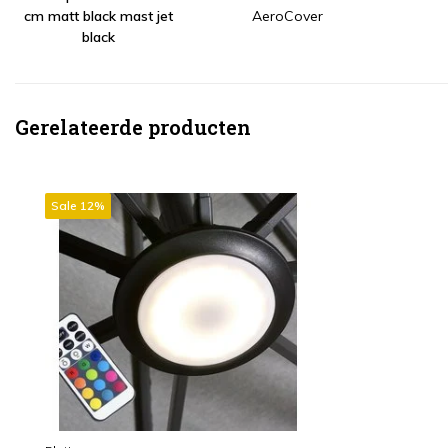
cm matt black mast jet
AeroCover
black
Gerelateerde producten
Sale 12%