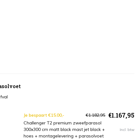
asolvoet
fval
€1.167,95
Je bespaart €15.00,-
€1.182,95
Challenger T2 premium zweefparasol
300x300 cm matt black mast jet black +
Incl. btw
hoes + montagelevering + parasolvoet