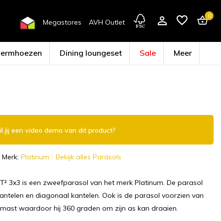
0
Megastores
AVH Outlet
hermhoezen
Dining loungeset
Sale
Meer
Account aanmaken
l jij een video demo van dit product?
Merk:
Platinum
Bekijk alles Parasols
T² 3x3 is een zweefparasol van het merk Platinum. De parasol
kantelen en diagonaal kantelen. Ook is de parasol voorzien van
 mast waardoor hij 360 graden om zijn as kan draaien.