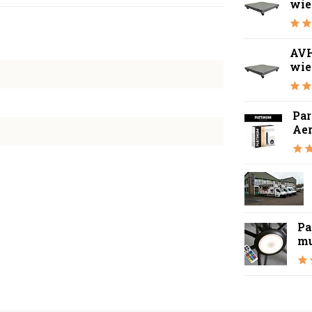
wie
AVH
wie
Par
Ae
Pa
mu