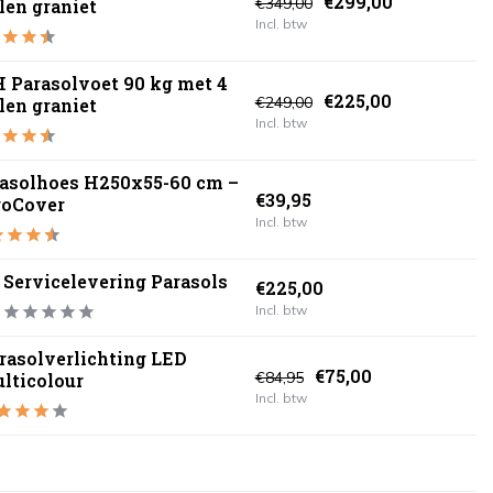
€299,00
€349,00
len graniet
Incl. btw
 Parasolvoet 90 kg met 4
€225,00
€249,00
len graniet
Incl. btw
asolhoes H250x55-60 cm –
€39,95
roCover
Incl. btw
Servicelevering Parasols
€225,00
Incl. btw
rasolverlichting LED
€75,00
€84,95
lticolour
Incl. btw