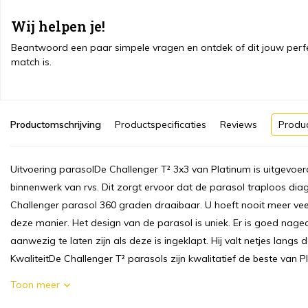
Wij helpen je!
Beantwoord een paar simpele vragen en ontdek of dit jouw perf
match is.
Productomschrijving
Productspecificaties
Reviews
Produ
Uitvoering parasolDe Challenger T² 3x3 van Platinum is uitgevo
binnenwerk van rvs. Dit zorgt ervoor dat de parasol traploos dia
Challenger parasol 360 graden draaibaar. U hoeft nooit meer veel
deze manier. Het design van de parasol is uniek. Er is goed nage
aanwezig te laten zijn als deze is ingeklapt. Hij valt netjes langs
KwaliteitDe Challenger T² parasols zijn kwalitatief de beste van P
Toon meer