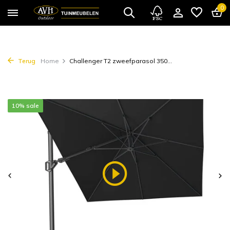
0
Terug
Home
Challenger T2 zweefparasol 350...
10% sale