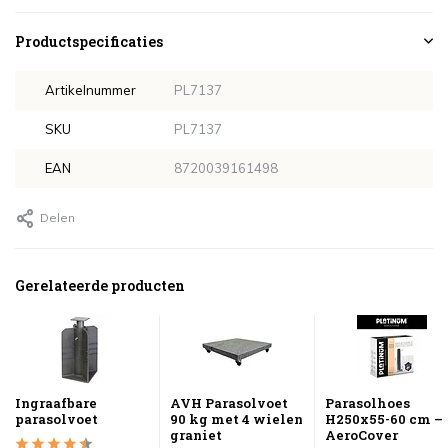
Productspecificaties
Artikelnummer
PL7137
SKU
PL7137
EAN
8720039161498
Delen
Gerelateerde producten
Ingraafbare
AVH Parasolvoet
Parasolhoes
parasolvoet
90 kg met 4 wielen
H250x55-60 cm –
graniet
AeroCover