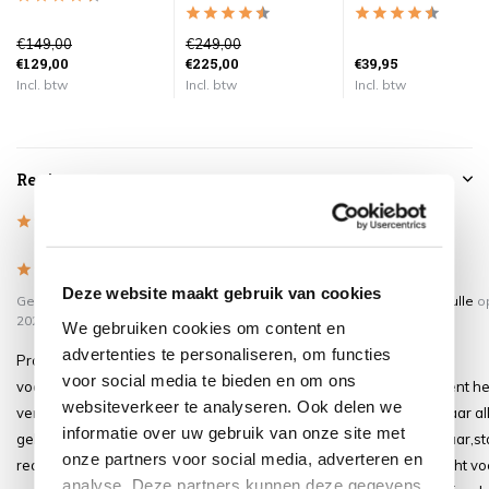
€149,00
€249,00
€129,00
€225,00
€39,95
Incl. btw
Incl. btw
Incl. btw
Reviews
5
/
Based on 4 reviews
5
5
/
5
/
5
5
Deze website maakt gebruik van cookies
Gepost door:
Patricia van Dijk
op 4 Mei
Gepost door:
Patrick hanoulle
o
2025
December 2023
We gebruiken cookies om content en
advertenties te personaliseren, om functies
Prachtige parasol met verrijdbare
prachtige zweefparasol,
voor social media te bieden en om ons
voet die jezelfs als vrouw kan
zeer mooi en degelijk,opent he
websiteverkeer te analyseren. Ook delen we
verrijden en opzetten top service
gemakkelijk, draaibaar naar al
informatie over uw gebruik van onze site met
geleverd bij vragen over mail gelijk
zijden,makkelijk verstelbaar,st
onze partners voor social media, adverteren en
reactie retour duidelijkheid aardig
zeer stevig in de bijgekocht voe
analyse. Deze partners kunnen deze gegevens