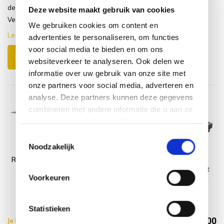
de binnenzijde te monteren.
Deze website maakt gebruik van cookies
Verder fi...
We gebruiken cookies om content en
Lees meer
advertenties te personaliseren, om functies
voor social media te bieden en om ons
Schrijf je eigen review
websiteverkeer te analyseren. Ook delen we
informatie over uw gebruik van onze site met
onze partners voor social media, adverteren en
analyse. Deze partners kunnen deze gegevens
combineren met andere informatie die u aan ze
heeft verstrekt of die ze hebben verzameld op
basis van uw gebruik van hun services.
Toestemmingsselectie
Noodzakelijk
Riva parasol 400
Platinum
AVH
cm rond taupe
AeroCover
parasolvoet
Voorkeuren
Parasolhoes
40 kg met 4
middenstokparasol
wielen
H215x30/40
graniet
Statistieken
€343,00
Je bespaart €17.95,-
€360,95