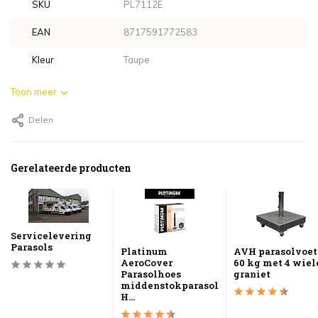
SKU
PL7112E
EAN
8717591772583
Kleur
Taupe
Toon meer
Delen
Gerelateerde producten
Servicelevering
Parasols
Platinum
AVH parasolvoet
AeroCover
60 kg met 4 wiel
Parasolhoes
graniet
middenstokparasol
H...