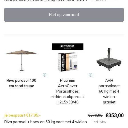
Niet op voorraad
Riva parasol 400
Platinum
AVH
cm rond taupe
AeroCover
parasolvoet
Parasolhoes
60 kg met 4
middenstokparasol
wielen
H215x30/40
graniet
€353,00
Je bespaart €17.95,-
€370,95
Riva parasol + hoes en 60 kg voet met 4 wielen
Incl. btw