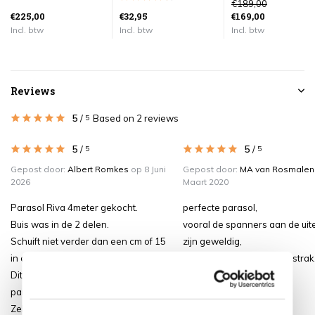
€189,00
€225,00
€32,95
€169,00
Incl. btw
Incl. btw
Incl. btw
Reviews
5
/
Based on 2 reviews
5
5
/
5
/
5
5
Gepost door:
Albert Romkes
op 8 Juni
Gepost door:
MA van Rosmalen
2026
Maart 2020
Parasol Riva 4meter gekocht.
perfecte parasol,
Buis was in de 2 delen.
vooral de spanners aan de uit
Schuift niet verder dan een cm of 15
zijn geweldig,
in elkaar.
het doek staat altijd mooi strak
Dit is veel tekort voor zo'n grote
kortom, een aanrader!
parasol.
Zelf verstevigd door een stuk pijp.aan