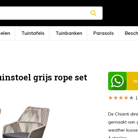
oelen
Tuintafels
Tuinbanken
Parasols
Besc
nstoel grijs rope set
Wi
1
De Chianti dini
gemaakt van g
weather kussen