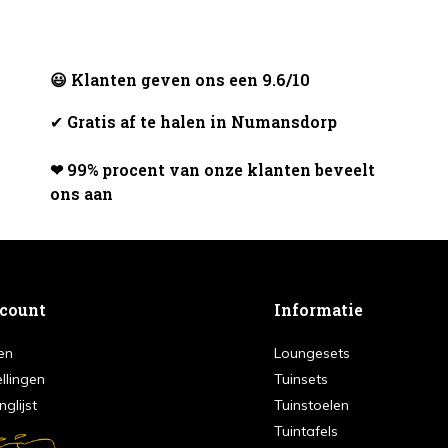
😃 Klanten geven ons een 9.6/10
✔
Gratis af te halen in Numansdorp
❤ 99% procent van onze klanten beveelt
ons aan
ccount
Informatie
en
Loungesets
ellingen
Tuinsets
nglijst
Tuinstoelen
Tuintafels