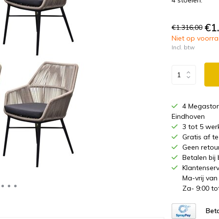
4 stoelen.
€1
€1.316,00
Niet op voorraa
Incl. btw
4 Megastor
Eindhoven
3 tot 5 wer
Gratis af 
Geen retou
Betalen bij
Klantenserv
Ma-vrij van
Za- 9:00 to
Beta