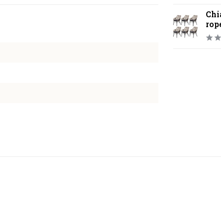
Chi
rop