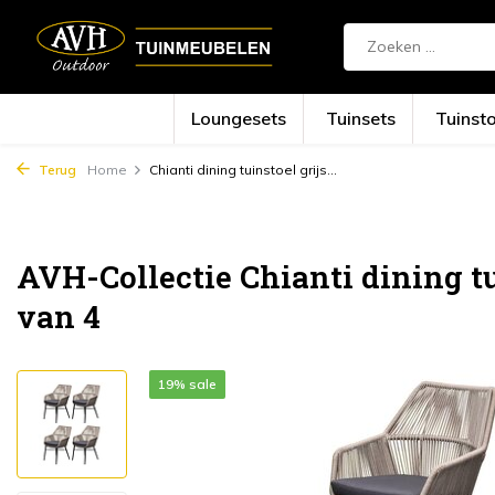
Loungesets
Tuinsets
Tuinst
Terug
Home
Chianti dining tuinstoel grijs...
AVH-Collectie Chianti dining tui
van 4
19% sale