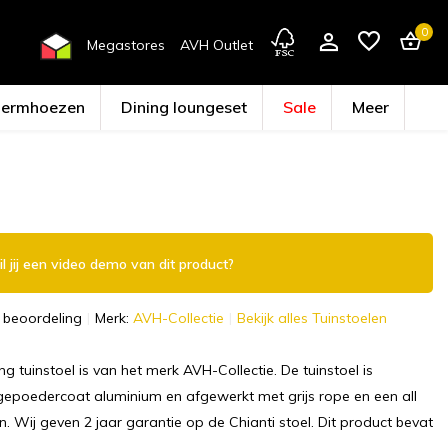
0
Megastores
AVH Outlet
hermhoezen
Dining loungeset
Sale
Meer
Account aanmaken
l jij een video demo van dit product?
 beoordeling
Merk:
AVH-Collectie
Bekijk alles Tuinstoelen
ng tuinstoel is van het merk AVH-Collectie. De tuinstoel is
epoedercoat aluminium en afgewerkt met grijs rope en een all
. Wij geven 2 jaar garantie op de Chianti stoel. Dit product bevat