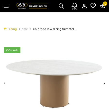
0
Terug
Home
Colorado low dining tuintafel ...
25% sale