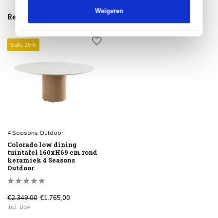
Weigeren
Reeds bekeken
Sale 25%
4 Seasons Outdoor
Colorado low dining
tuintafel 160xH69 cm rond
keramiek 4 Seasons
Outdoor
€2.349,00
€1.765,00
Incl. btw