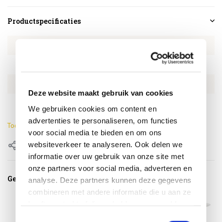
Productspecificaties
Artikelnummer
4SO160007086
SKU
4SO160007086
EAN
8720848337404
Deze website maakt gebruik van cookies
Doorsnede
160 cm
We gebruiken cookies om content en
advertenties te personaliseren, om functies
Toon meer
voor social media te bieden en om ons
websiteverkeer te analyseren. Ook delen we
Delen
informatie over uw gebruik van onze site met
onze partners voor social media, adverteren en
Gerelateerde producten
analyse. Deze partners kunnen deze gegevens
combineren met andere informatie die u aan ze
heeft verstrekt of die ze hebben verzameld op
basis van uw gebruik van hun services.
Toestemmingsselectie