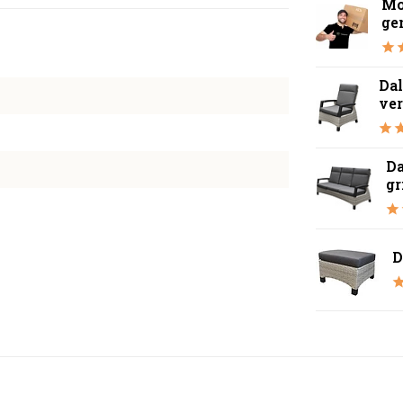
Mo
ge
Dal
ver
Da
gr
D