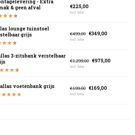
ntagelevering - Extra
€225,00
mak & geen afval
Incl. btw
las lounge tuinstoel
€349,00
€499,00
stelbaar grijs
Incl. btw
llas 3-zitsbank verstelbaar
€975,00
€1.299,00
ijs
Incl. btw
allas voetenbank grijs
€169,00
€199,00
Incl. btw