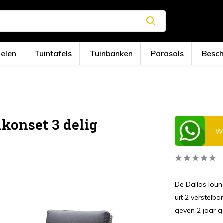
oelen
Tuintafels
Tuinbanken
Parasols
Besc
lkonset 3 delig
Wi
De Dallas loun
uit 2 verstelb
geven 2 jaar g