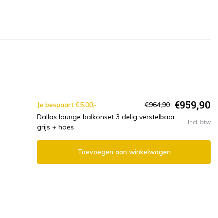
€959,90
Je bespaart €5.00,-
€964,90
Dallas lounge balkonset 3 delig verstelbaar
Incl. btw
grijs + hoes
Toevoegen aan winkelwagen