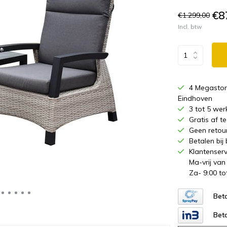
€8
€1.299,00
Incl. btw
4 Megastor
Eindhoven
3 tot 5 wer
Gratis af 
Geen retou
Betalen bij
Klantenserv
Ma-vrij van
Za- 9:00 to
Beta
Beta