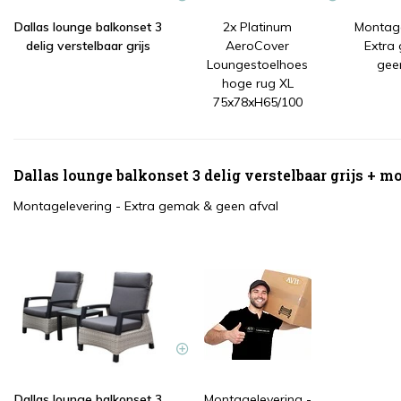
Dallas lounge balkonset 3
2x Platinum
Montage
delig verstelbaar grijs
AeroCover
Extra
Loungestoelhoes
gee
hoge rug XL
75x78xH65/100
Dallas lounge balkonset 3 delig verstelbaar grijs + 
Montagelevering - Extra gemak & geen afval
Dallas lounge balkonset 3
Montagelevering -