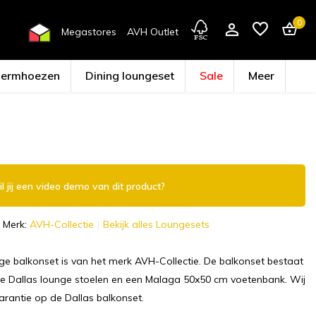
0
Megastores
AVH Outlet
hermhoezen
Dining loungeset
Sale
Meer
Account aanmaken
l jij een video demo van dit product?
Merk:
AVH-Collectie
Bekijk alles Loungesets
ge balkonset is van het merk AVH-Collectie. De balkonset bestaat
are Dallas lounge stoelen en een Malaga 50x50 cm voetenbank. Wij
arantie op de Dallas balkonset.