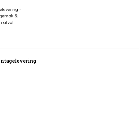
levering -
 gemak &
n afval
montagelevering