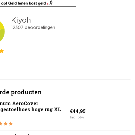
rde producten
inum AeroCover
gestoelhoes hoge rug XL
€44,95
.
Incl. btw