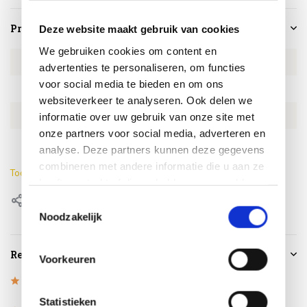
Productspecificaties
Deze website maakt gebruik van cookies
We gebruiken cookies om content en
Artikelnummer
AL1769-1S-B-ant
advertenties te personaliseren, om functies
voor social media te bieden en om ons
SKU
AL1769-1S-B-ant
websiteverkeer te analyseren. Ook delen we
EAN
0659424236306
informatie over uw gebruik van onze site met
onze partners voor social media, adverteren en
Kleur
Antraciet
analyse. Deze partners kunnen deze gegevens
combineren met andere informatie die u aan ze
Toon meer
heeft verstrekt of die ze hebben verzameld op
basis van uw gebruik van hun services.
Delen
Toestemmingsselectie
Noodzakelijk
Reviews
Voorkeuren
5
/
Based on 1 reviews
5
Statistieken