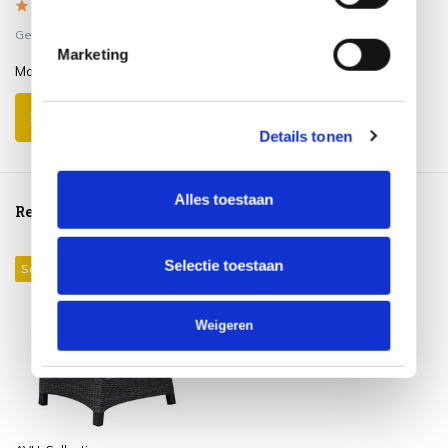
5
/
5
Gepost door:
Margriet
op 4 April 2024
Marketing
Mooie stevige stoelen
Schrijf je eigen review
Details tonen
Alles toestaan
Reeds bekeken
Selectie toestaan
Sale 20%
Weigeren