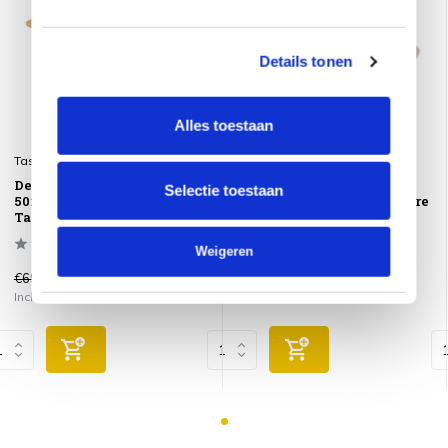
Details tonen
Alles toestaan
Taste 4SO
Taste 4SO
Demi set loungetafels
Demi set loungetafels
Selectie toestaan
50x60 cm en 70x80 cm terre
50x60 cm en 70x80 cm terre
Taste 4SO
Taste 4SO
Weigeren
€699,00
€699,00
€389,00
€389,00
Incl. btw
Incl. btw