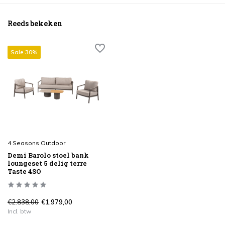
Reeds bekeken
Sale 30%
4 Seasons Outdoor
Demi Barolo stoel bank
loungeset 5 delig terre
Taste 4SO
€2.838,00
€1.979,00
Incl. btw