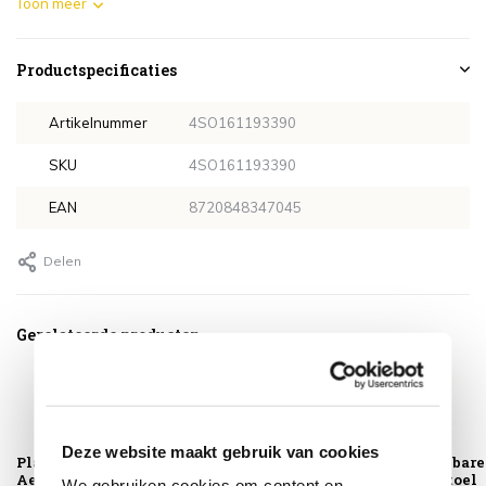
Toon meer
Productspecificaties
Artikelnummer
4SO161193390
SKU
4SO161193390
EAN
8720848347045
Delen
Gerelateerde producten
Deze website maakt gebruik van cookies
Platinum
Montagelevering -
Barolo stapelbare
AeroCover
Extra gemak &
dining tuinstoel
We gebruiken cookies om content en