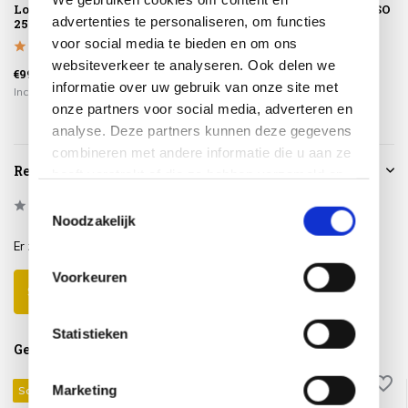
Loungesethoes
geen afval
terre Taste 4SO
advertenties te personaliseren, om functies
255x255xH70
voor social media te bieden en om ons
€279,00
websiteverkeer te analyseren. Ook delen we
€99,95
€225,00
€189,00
informatie over uw gebruik van onze site met
Incl. btw
Incl. btw
Incl. btw
onze partners voor social media, adverteren en
analyse. Deze partners kunnen deze gegevens
combineren met andere informatie die u aan ze
Reviews
heeft verstrekt of die ze hebben verzameld op
basis van uw gebruik van hun services.
Toestemmingsselectie
0
/
Based on 0 reviews
5
Noodzakelijk
Er zijn nog geen reviews geschreven over dit product..
Voorkeuren
Schrijf je eigen review
Statistieken
Gerelateerde producten
Marketing
Sale 44%
Sale 44%