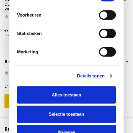
Tuinsethoes
geen afval
Taste 4SO
240x190xH85
Voorkeuren
€299,00
€94,95
€225,00
€259,00
Statistieken
Incl. btw
Incl. btw
Incl. btw
Marketing
Reviews
0
/
Based on 0 reviews
5
Details tonen
Er zijn nog geen reviews geschreven over dit product..
Alles toestaan
Schrijf je eigen review
Selectie toestaan
Reeds bekeken
Weigeren