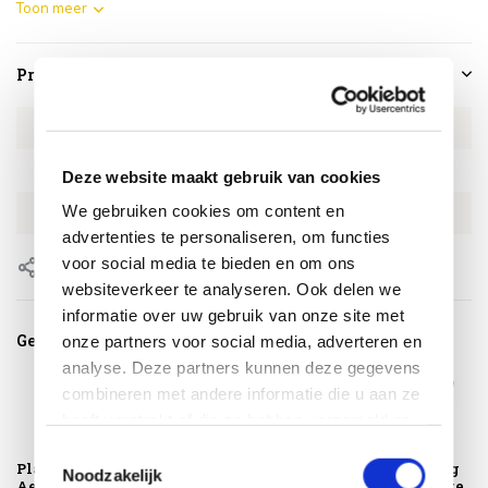
Toon meer
Productspecificaties
Artikelnummer
4SO160966130
SKU
4SO160966130
Deze website maakt gebruik van cookies
We gebruiken cookies om content en
EAN
8720848341937
advertenties te personaliseren, om functies
voor social media te bieden en om ons
Delen
websiteverkeer te analyseren. Ook delen we
informatie over uw gebruik van onze site met
Gerelateerde producten
onze partners voor social media, adverteren en
analyse. Deze partners kunnen deze gegevens
combineren met andere informatie die u aan ze
heeft verstrekt of die ze hebben verzameld op
basis van uw gebruik van hun services.
Toestemmingsselectie
Platinum
Montagelevering -
Puglia dining
Noodzakelijk
AeroCover
Extra gemak &
tuinstoel latte