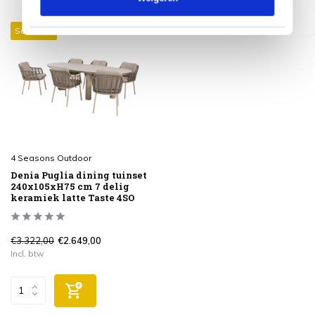
Sale 20%
4 Seasons Outdoor
Denia Puglia dining tuinset
240x105xH75 cm 7 delig
keramiek latte Taste 4SO
€3.322,00
€2.649,00
Incl. btw